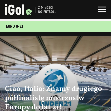
EURO U-21
Ciao, Italia: Znamy drugiego
półfinalistę mistrzostw
Europy do lat 21!