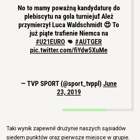
No to mamy poważną kandydaturę do
plebiscytu na gola turnieju❗ Ależ
przymierzył Luca Waldschmidt 😍 To
już piąte trafienie Niemca na
#U21EURO
👊
#AUTGER
pic.twitter.com/fiYdw5XuMe
— TVP SPORT (@sport_tvppl)
June
23, 2019
Taki wynik zapewnił drużynie naszych sąsiadów
siedem punktów oraz pierwsze miejsce w grupie.