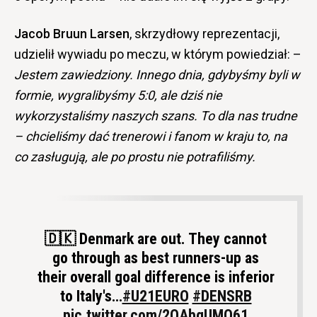
Jacob Bruun Larsen
, skrzydłowy reprezentacji,
udzielił wywiadu po meczu, w którym powiedział: –
Jestem zawiedziony. Innego dnia, gdybyśmy byli w
formie, wygralibyśmy 5:0, ale dziś nie
wykorzystaliśmy naszych szans. To dla nas trudne
– chcieliśmy dać trenerowi i fanom w kraju to, na
co zasługują, ale po prostu nie potrafiliśmy.
🇩🇰 Denmark are out. They cannot
go through as best runners-up as
their overall goal difference is inferior
to Italy's…
#U21EURO
#DENSRB
pic.twitter.com/2QAbgUMQ61