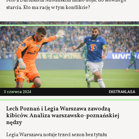
Feio a Dariuszem Mioduskim miało dojść do słownego
starcia. Kto ma rację w tym konflikcie?
3 czerwca 2024
EKSTRAKLASA
Lech Poznań i Legia Warszawa zawodzą
kibiców. Analiza warszawsko-poznańskiej
nędzy
Legia Warszawa notuje trzeci sezon bez tytułu