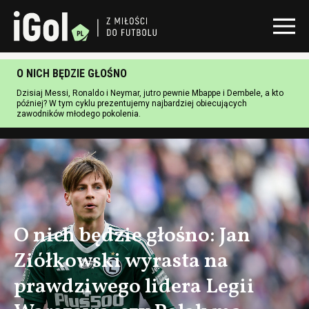
O NICH BĘDZIE GŁOŚNO
Dzisiaj Messi, Ronaldo i Neymar, jutro pewnie Mbappe i Dembele, a kto
później? W tym cyklu prezentujemy najbardziej obiecujących
zawodników młodego pokolenia.
O nich będzie głośno: Jan
Ziółkowski wyrasta na
prawdziwego lidera Legii