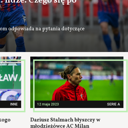
 lidze. Czego się po
tom odpowiada na pytania dotyczące
INNE
12 maja 2023
SERIE A
 kogo
Dariusz Stalmach błyszczy w
młodzieżówce AC Milan