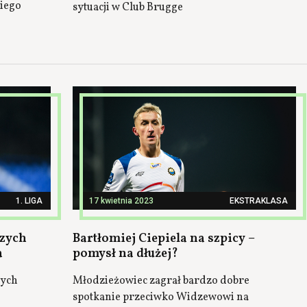
iego
sytuacji w Club Brugge
1. LIGA
17 kwietnia 2023
EKSTRAKLASA
szych
Bartłomiej Ciepiela na szpicy –
a
pomysł na dłużej?
zych
Młodzieżowiec zagrał bardzo dobre
spotkanie przeciwko Widzewowi na