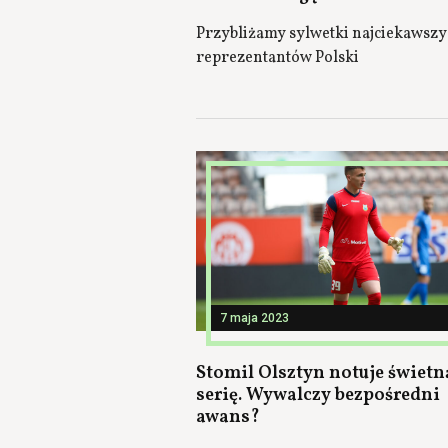
Przybliżamy sylwetki najciekawsz
reprezentantów Polski
7 maja 2023
Stomil Olsztyn notuje świetn
serię. Wywalczy bezpośredni
awans?