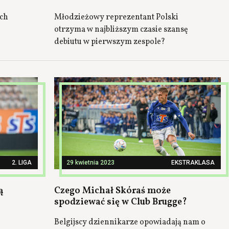
ych
Młodzieżowy reprezentant Polski
otrzyma w najbliższym czasie szansę
debiutu w pierwszym zespole?
2. LIGA
29 kwietnia 2023
EKSTRAKLASA
ą
Czego Michał Skóraś może
spodziewać się w Club Brugge?
Belgijscy dziennikarze opowiadają nam o