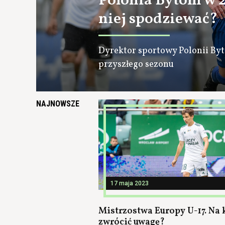
Polonia Bytom w 2.
niej spodziewać?
Dyrektor sportowy Polonii By
przyszłego sezonu
NAJNOWSZE
17 maja 2023
Mistrzostwa Europy U-17. Na
zwrócić uwagę?