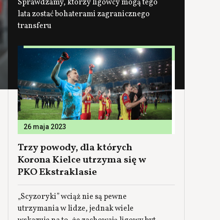
Sprawdzamy, którzy ligowcy mogą tego
lata zostać bohaterami zagranicznego
transferu
26 maja 2023
Trzy powody, dla których
Korona Kielce utrzyma się w
PKO Ekstraklasie
„Scyzoryki” wciąż nie są pewne
utrzymania w lidze, jednak wiele