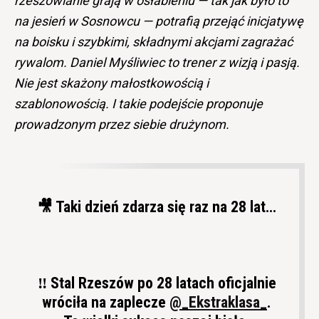
rzeszowianie grają w osłabieniu — tak jak było to
na jesień w Sosnowcu — potrafią przejąć inicjatywę
na boisku i szybkimi, składnymi akcjami zagrażać
rywalom. Daniel Myśliwiec to trener z wizją i pasją.
Nie jest skażony małostkowością i
szablonowością. I takie podejście proponuje
prowadzonym przez siebie drużynom.
🎥 Taki dzień zdarza się raz na 28 lat…
‼ Stal Rzeszów po 28 latach oficjalnie
wróciła na zaplecze
@_Ekstraklasa_
.