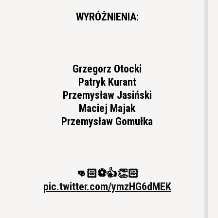
WYRÓŻNIENIA:
Grzegorz Otocki
Patryk Kurant
Przemysław Jasiński
Maciej Majak
Przemysław Gomułka
👊🏻⚽️👍👏🏻
pic.twitter.com/ymzHG6dMEK