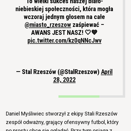
To wielki sukces naszej biało-
niebieskiej społeczności, która mogła
wczoraj jednym głosem na całe
@miasto_rzeszow
zaśpiewać –
AWANS JEST NASZ! 🤍💙
pic.twitter.com/kz0qNNcJwv
— Stal Rzeszów (@StalRzeszow)
April
28, 2022
Daniel Myśliwiec stworzył z ekipy Stali Rzeszów
zespół odważny, grający ofensywny futbol, który
po prostu chce się oglądać. Przy tym osiąga z