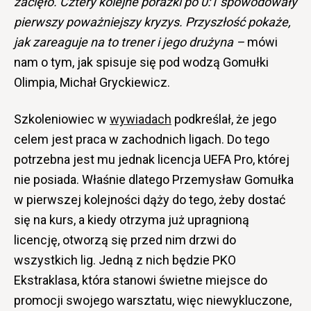
zacięło. Cztery kolejne porażki po 0:1 spowodowały
pierwszy poważniejszy kryzys. Przyszłość pokaże,
jak zareaguje na to trener i jego drużyna –
mówi
nam o tym, jak spisuje się pod wodzą Gomułki
Olimpia, Michał Gryckiewicz.
Szkoleniowiec w
wywiadach
podkreślał, że jego
celem jest praca w zachodnich ligach. Do tego
potrzebna jest mu jednak licencja UEFA Pro, której
nie posiada. Właśnie dlatego Przemysław Gomułka
w pierwszej kolejności dąży do tego, żeby dostać
się na kurs, a kiedy otrzyma już upragnioną
licencję, otworzą się przed nim drzwi do
wszystkich lig. Jedną z nich będzie PKO
Ekstraklasa, która stanowi świetne miejsce do
promocji swojego warsztatu, więc niewykluczone,