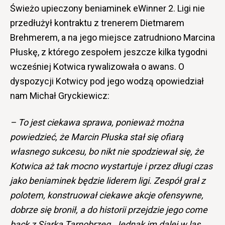
Świeżo upieczony beniaminek eWinner 2. Ligi nie
przedłużył kontraktu z trenerem Dietmarem
Brehmerem, a na jego miejsce zatrudniono Marcina
Płuskę, z którego zespołem jeszcze kilka tygodni
wcześniej Kotwica rywalizowała o awans. O
dyspozycji Kotwicy pod jego wodzą opowiedział
nam Michał Gryckiewicz:
– To jest ciekawa sprawa, ponieważ można
powiedzieć, że Marcin Płuska stał się ofiarą
własnego sukcesu, bo nikt nie spodziewał się, że
Kotwica aż tak mocno wystartuje i przez długi czas
jako beniaminek będzie liderem ligi. Zespół grał z
polotem, konstruował ciekawe akcje ofensywne,
dobrze się bronił, a do historii przejdzie jego come
back z Siarką Tarnobrzeg.
Jednak im dalej w las,