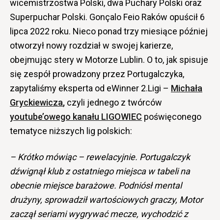
wicemistrzostwa Polski, dwa Puchary Polski oraz
Superpuchar Polski. Gonçalo Feio Raków opuścił 6
lipca 2022 roku. Nieco ponad trzy miesiące później
otworzył nowy rozdział w swojej karierze,
obejmując stery w Motorze Lublin. O to, jak spisuje
się zespół prowadzony przez Portugalczyka,
zapytaliśmy eksperta od eWinner 2.Ligi –
Michała
Gryckiewicza
,
czyli jednego z twórców
youtube’owego kanału LIGOWIEC
poświęconego
tematyce niższych lig polskich:
– Krótko mówiąc – rewelacyjnie. Portugalczyk
dźwignął klub z ostatniego miejsca w tabeli na
obecnie miejsce barażowe. Podniósł mental
drużyny, sprowadził wartościowych graczy, Motor
zaczął seriami wygrywać mecze, wychodzić z