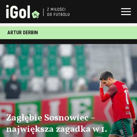
ARTUR DERBIN
Zagłębie Sosnowiec –
największa zagadka w 1.