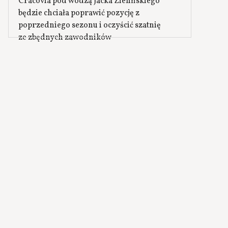
Cracovia pod wodzą Jacka Zielińskiego
będzie chciała poprawić pozycję z
poprzedniego sezonu i oczyścić szatnię
ze zbędnych zawodników