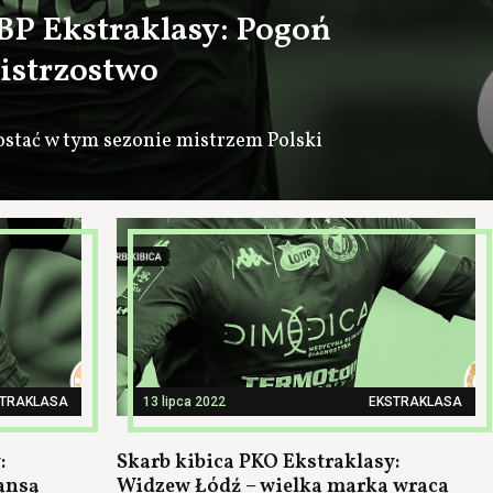
BP Ekstraklasy: Pogoń
mistrzostwo
ostać w tym sezonie mistrzem Polski
STRAKLASA
13 lipca 2022
EKSTRAKLASA
:
Skarb kibica PKO Ekstraklasy:
zansą
Widzew Łódź – wielka marka wraca