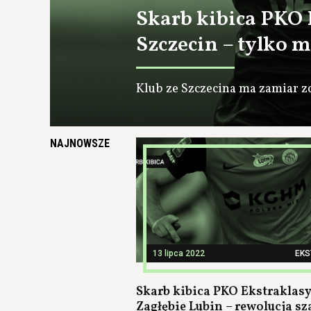
Skarb kibica PKO 
Szczecin – tylko 
Klub ze Szczecina ma zamiar z
NAJNOWSZE
13 lipca 2022
EK
Skarb kibica PKO Ekstraklasy
Zagłębie Lubin – rewolucja s