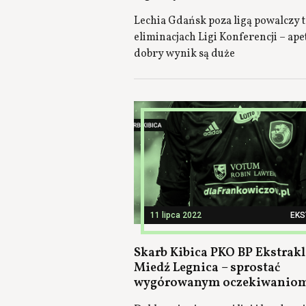
Lechia Gdańsk poza ligą powalczy 
eliminacjach Ligi Konferencji – ape
dobry wynik są duże
11 lipca 2022
EK
Skarb Kibica PKO BP Ekstrakl
Miedź Legnica – sprostać
wygórowanym oczekiwanio