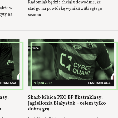
Radomiak będzie chciał udowodnić, że
także w
stać go na powtórkę wyniku z ubiegłego
tyty na
sezonu
STRAKLASA
9 lipca 2022
EKSTRAKLASA
asy:
Skarb kibica PKO BP Ekstraklasy:
Jagiellonia Białystok – celem tylko
m
dobra gra