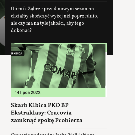
Górnik Zabrze przed nowym sezonem
chciałby skończyć wyżej niż poprzednio,
ale czy ma na tyle jakości, aby tego
dokonać?
14 lipca 2022
Skarb Kibica PKO BP
Ekstraklasy: Cracovia –
zamknąć epokę Probierza