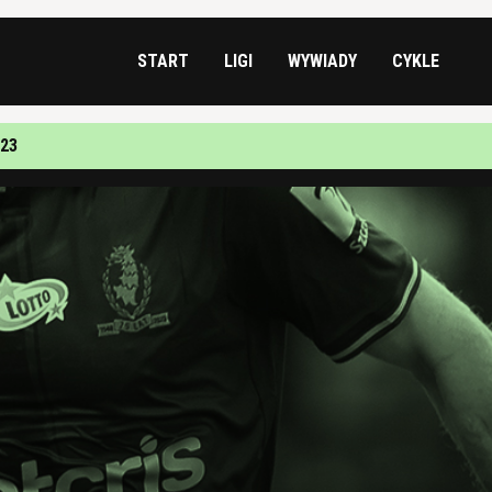
START
LIGI
WYWIADY
CYKLE
023