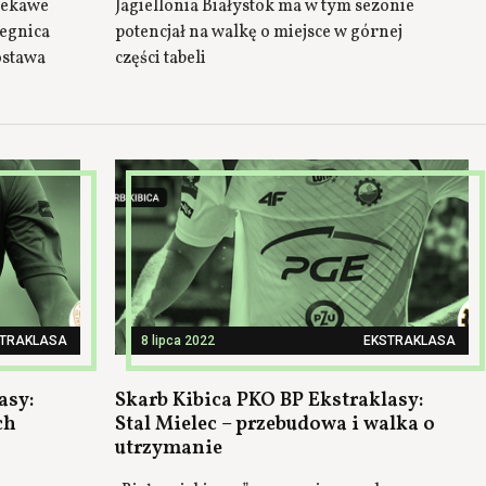
ciekawe
Jagiellonia Białystok ma w tym sezonie
Legnica
potencjał na walkę o miejsce w górnej
ostawa
części tabeli
STRAKLASA
8 lipca 2022
EKSTRAKLASA
asy:
Skarb Kibica PKO BP Ekstraklasy:
ch
Stal Mielec – przebudowa i walka o
utrzymanie