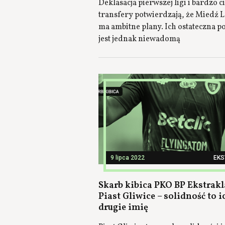
Deklasacja pierwszej ligi i bardzo 
transfery potwierdzają, że Miedź 
ma ambitne plany. Ich ostateczna p
jest jednak niewadomą
9 lipca 2022
EK
Skarb kibica PKO BP Ekstrakl
Piast Gliwice – solidność to i
drugie imię