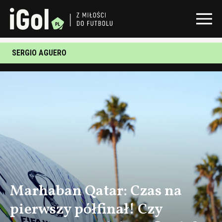
SERGIO AGUERO
Marhaban Qatar: Czas na
pierwszy półfinał! Czy