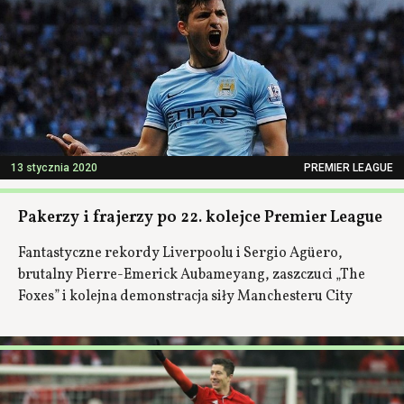
13 stycznia 2020
PREMIER LEAGUE
Pakerzy i frajerzy po 22. kolejce Premier League
Fantastyczne rekordy Liverpoolu i Sergio Agüero,
brutalny Pierre-Emerick Aubameyang, zaszczuci „The
Foxes” i kolejna demonstracja siły Manchesteru City