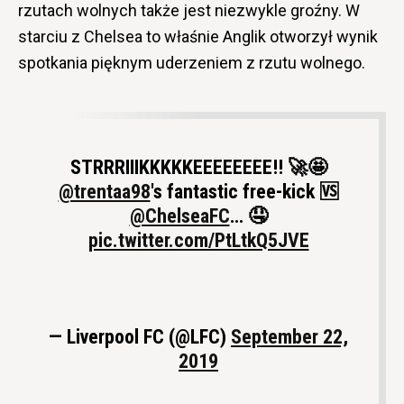
rzutach wolnych także jest niezwykle groźny. W
starciu z Chelsea to właśnie Anglik otworzył wynik
spotkania pięknym uderzeniem z rzutu wolnego.
STRRRIIIKKKKKEEEEEEEE!! 🚀🤩
@trentaa98
's fantastic free-kick 🆚
@ChelseaFC
… 🤤
pic.twitter.com/PtLtkQ5JVE
— Liverpool FC (@LFC)
September 22,
2019