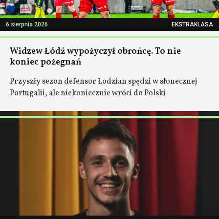
6 sierpnia 2026
EKSTRAKLASA
Widzew Łódź wypożyczył obrońcę. To nie
koniec pożegnań
Przyszły sezon defensor Łodzian spędzi w słonecznej
Portugalii, ale niekoniecznie wróci do Polski