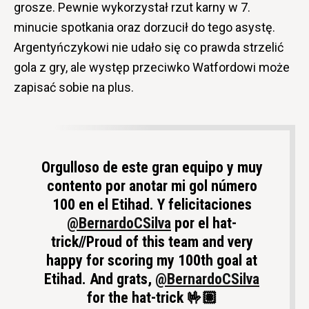
grosze. Pewnie wykorzystał rzut karny w 7.
minucie spotkania oraz dorzucił do tego asystę.
Argentyńczykowi nie udało się co prawda strzelić
gola z gry, ale występ przeciwko Watfordowi może
zapisać sobie na plus.
Orgulloso de este gran equipo y muy
contento por anotar mi gol número
100 en el Etihad. Y felicitaciones
@BernardoCSilva
por el hat-
trick//Proud of this team and very
happy for scoring my 100th goal at
Etihad. And grats,
@BernardoCSilva
for the hat-trick 🤟🏽