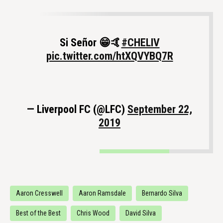
Si Señor 😁🤙
#CHELIV
pic.twitter.com/htXQVYBQ7R
— Liverpool FC (@LFC)
September 22,
2019
Aaron Cresswell
Aaron Ramsdale
Bernardo Silva
Best of the Best
Chris Wood
David Silva