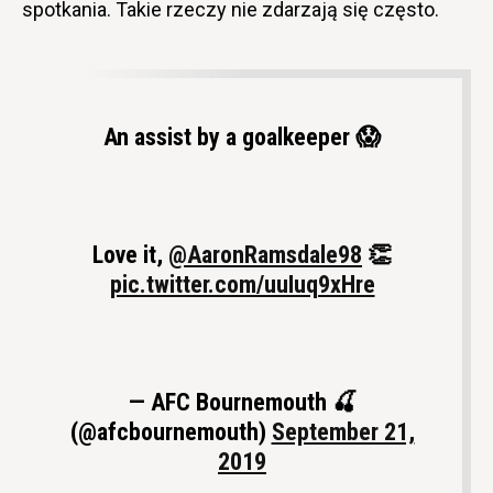
spotkania. Takie rzeczy nie zdarzają się często.
An assist by a goalkeeper 😱
Love it,
@AaronRamsdale98
👏
pic.twitter.com/uuIuq9xHre
— AFC Bournemouth 🍒
(@afcbournemouth)
September 21,
2019