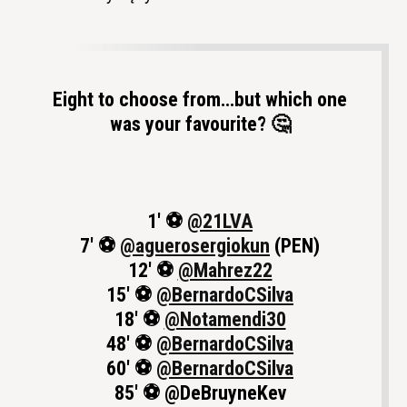
Eight to choose from…but which one
was your favourite? 🤔
1' ⚽️
@21LVA
7' ⚽️
@aguerosergiokun
(PEN)
12' ⚽️
@Mahrez22
15' ⚽️
@BernardoCSilva
18' ⚽️
@Notamendi30
48' ⚽️
@BernardoCSilva
60' ⚽️
@BernardoCSilva
85' ⚽️ @DeBruyneKev