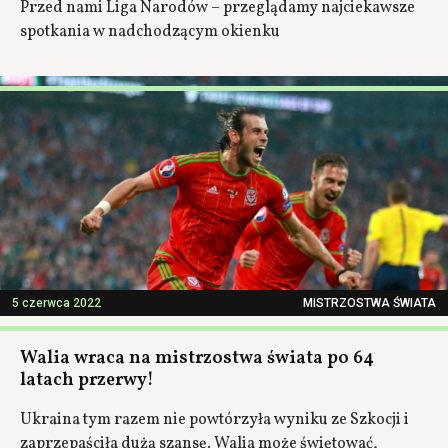
Przed nami Liga Narodów – przeglądamy najciekawsze
spotkania w nadchodzącym okienku
5 czerwca 2022
MISTRZOSTWA ŚWIATA
Walia wraca na mistrzostwa świata po 64
latach przerwy!
Ukraina tym razem nie powtórzyła wyniku ze Szkocji i
zaprzepaściła dużą szansę. Walia może świętować,