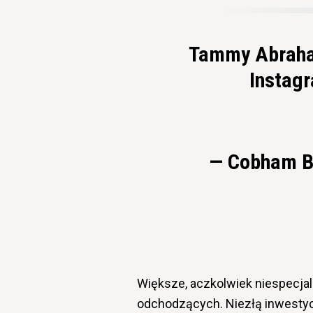
Tammy Abrah
Instag
— Cobham B
Większe, aczkolwiek niespecja
odchodzących. Niezłą inwestycj