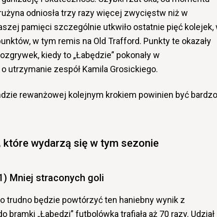
drużyna odniosła trzy razy więcej zwycięstw niż w
szej pamięci szczególnie utkwiło ostatnie pięć kolejek,
unktów, w tym remis na Old Trafford. Punkty te okazały
rozgrywek, kiedy to „Łabędzie” pokonały w
 utrzymanie zespół Kamila Grosickiego.
undzie rewanżowej kolejnym krokiem powinien być bardz
?
, które wydarzą się w tym sezonie
1) Mniej straconych goli
zo trudno będzie powtórzyć ten haniebny wynik z
o bramki „Łabędzi” futbolówka trafiała aż 70 razy. Udział