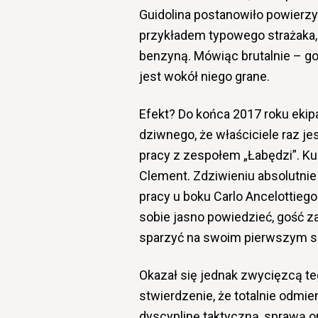
Guidolina postanowiło powierzy
przykładem typowego strażaka, 
benzyną. Mówiąc brutalnie – goś
jest wokół niego grane.
Efekt? Do końca 2017 roku ekipa
dziwnego, że właściciele raz 
pracy z zespołem „Łabędzi”. Ku
Clement. Zdziwieniu absolutni
pracy u boku Carlo Ancelottieg
sobie jasno powiedzieć, gość z
sparzyć na swoim pierwszym s
Okazał się jednak zwycięzcą t
stwierdzenie, że totalnie odmi
dyscyplinę taktyczną, sprawą o