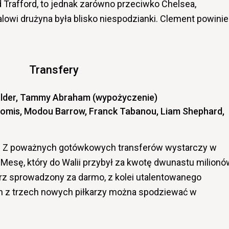
d Trafford, to jednak zarówno przeciwko Chelsea,
alowi drużyna była blisko niespodzianki. Clement powini
Transfery
Mulder, Tammy Abraham (wypożyczenie)
 Gomis, Modou Barrow, Franck Tabanou, Liam Shephard,
cji. Z poważnych gotówkowych transferów wystarczy w
Mesę, który do Walii przybył za kwotę dwunastu milionó
rz sprowadzony za darmo, z kolei utalentowanego
z trzech nowych piłkarzy można spodziewać w