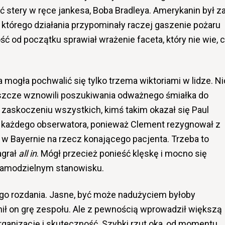
ć stery w ręce jankesa, Boba Bradleya. Amerykanin był z
którego działania przypominały raczej gaszenie pożaru
ć od początku sprawiał wrażenie faceta, który nie wie, 
 mogła pochwalić się tylko trzema wiktoriami w lidze. Ni
jeszcze wznowili poszukiwania odważnego śmiałka do
 zaskoczeniu wszystkich, kimś takim okazał się Paul
e każdego obserwatora, ponieważ Clement rezygnował z
o w Bayernie na rzecz konającego pacjenta. Trzeba to
agrał
all in
. Mógł przecież ponieść klęskę i mocno się
amodzielnym stanowisku.
ego rozdania. Jasne, być może nadużyciem byłoby
enił on grę zespołu. Ale z pewnością wprowadził większą
rganizację i skuteczność. Szybki rzut oka, od momentu