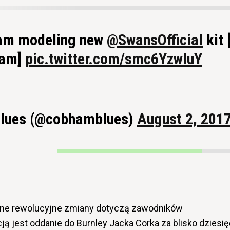
am modeling new
@SwansOfficial
kit 
ram]
pic.twitter.com/smc6YzwluY
lues (@cobhamblues)
August 2, 201
lne rewolucyjne zmiany dotyczą zawodników
ą jest oddanie do Burnley Jacka Corka za blisko dziesię