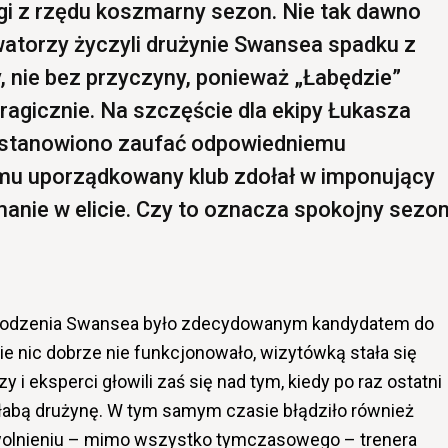
ugi z rzędu koszmarny sezon. Nie tak dawno
atorzy życzyli drużynie Swansea spadku z
 nie bez przyczyny, ponieważ „Łabędzie”
tragicznie. Na szczęście dla ekipy Łukasza
postanowiono zaufać odpowiedniemu
emu uporządkowany klub zdołał w imponujący
nie w elicie. Czy to oznacza spokojny sezo
arodzenia Swansea było zdecydowanym kandydatem do
ie nic dobrze nie funkcjonowało, wizytówką stała się
i eksperci głowili zaś się nad tym, kiedy po raz ostatni
słabą drużynę. W tym samym czasie błądziło również
zwolnieniu – mimo wszystko tymczasowego – trenera