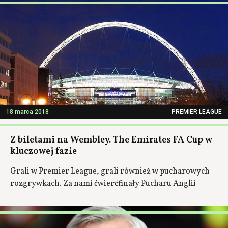
18 marca 2018
PREMIER LEAGUE
Z biletami na Wembley. The Emirates FA Cup w
kluczowej fazie
Grali w Premier League, grali również w pucharowych
rozgrywkach. Za nami ćwierćfinały Pucharu Anglii