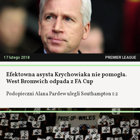
17 lutego 2018
PREMIER LEAGUE
Efektowna asysta Krychowiaka nie pomogła.
West Bromwich odpada z FA Cup
Podopieczni Alana Pardew ulegli Southampton 1:2