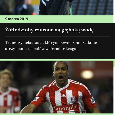
9 marca 2019
Żółtodzioby rzucone na głęboką wodę
Trenerzy debiutanci, którym powierzono zadanie
utrzymania zespołów w Premier League