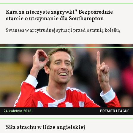
Kara za nieczyste zagrywki? Bezpośrednie
starcie o utrzymanie dla Southampton
Swansea w arcytrudnej sytuacji przed ostatnią kolejką
24 kwietnia 2018
PREMIER LEAGUE
Siła strachu w lidze angielskiej