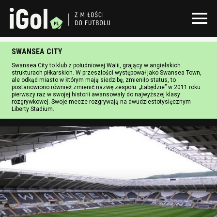
SWANSEA CITY
Swansea City to klub z południowej Walii, grający w angielskich
strukturach piłkarskich. W przeszłości występował jako Swansea Town,
ale odkąd miasto w którym mają siedzibę, zmieniło status, to
postanowiono również zmienić nazwę zespołu. „Łabędzie” w 2011 roku
pierwszy raz w swojej historii awansowały do najwyższej klasy
rozgrywkowej. Swoje mecze rozgrywają na dwudziestotysięcznym
Liberty Stadium.