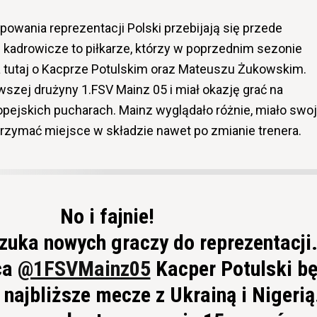
powania reprezentacji Polski przebijają się przede
kadrowicze to piłkarze, którzy w poprzednim sezonie
tutaj o Kacprze Potulskim oraz Mateuszu Żukowskim.
wszej drużyny 1.FSV Mainz 05 i miał okazję grać na
opejskich pucharach. Mainz wyglądało różnie, miało swo
 utrzymać miejsce w składzie nawet po zmianie trenera.
No i fajnie!
zuka nowych graczy do reprezentacji
ca
@1FSVMainz05
Kacper Potulski bę
najbliższe mecze z Ukrainą i Nigerią