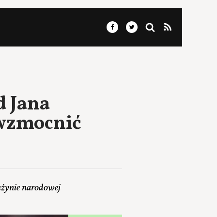
d Jana
wzmocnić
użynie narodowej