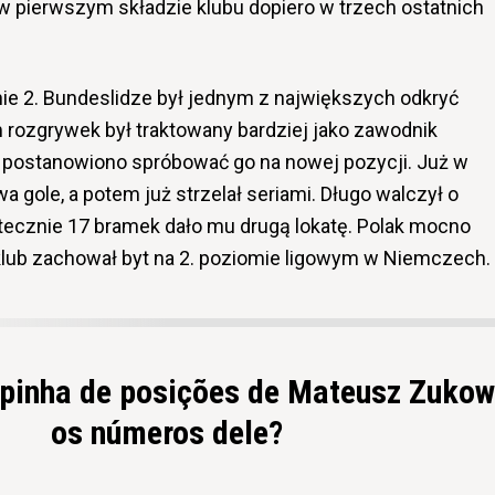
w pierwszym składzie klubu dopiero w trzech ostatnich
ie 2. Bundeslidze był jednym z największych odkryć
 rozgrywek był traktowany bardziej jako zawodnik
 postanowiono spróbować go na nowej pozycji. Już w
gole, a potem już strzelał seriami. Długo walczył o
tatecznie 17 bramek dało mu drugą lokatę. Polak mocno
o klub zachował byt na 2. poziomie ligowym w Niemczech.
apinha de posições de Mateusz Zukow
os números dele?