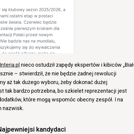
Interia.pl
nieco ostudził zapędy ekspertów i kibiców „Biał
znie – stwierdził, że nie będzie żadnej rewolucji
my aż tak dużego wyboru, żeby dokonać dużej
t tak bardzo potrzebna, bo szkielet reprezentacji jest
 dodatków, które mogą wspomóc obecny zespół. I na
 nazwisk.
Najpewniejsi kandydaci