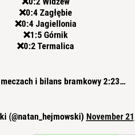
❌0:2 Widzew
❌0:4 Zagłębie
❌0:4 Jagiellonia
❌1:5 Górnik
❌0:2 Termalica
9 meczach i bilans bramkowy 2:23…
ki (@natan_hejmowski)
November 21