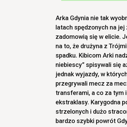
Arka Gdynia nie tak wyobr
latach spędzonych na jej z
zadomowią się w elicie. 
na to, że drużyna z Trój
spadku. Kibicom Arki nad
niebiescy” spisywali się
jednak wyjazdy, w których
przegrywali mecz za mec
transferami, a co za tym i
ekstraklasy. Karygodna 
strzelonych i dużo strac
bardzo szybki powrót Gdyni