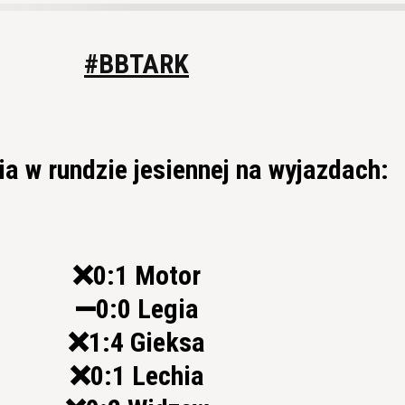
#BBTARK
a w rundzie jesiennej na wyjazdach:
❌0:1 Motor
➖0:0 Legia
❌1:4 Gieksa
❌0:1 Lechia