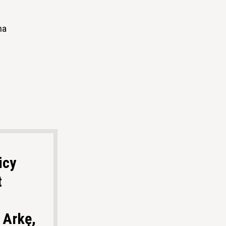
na
icy
t
 Arkę,