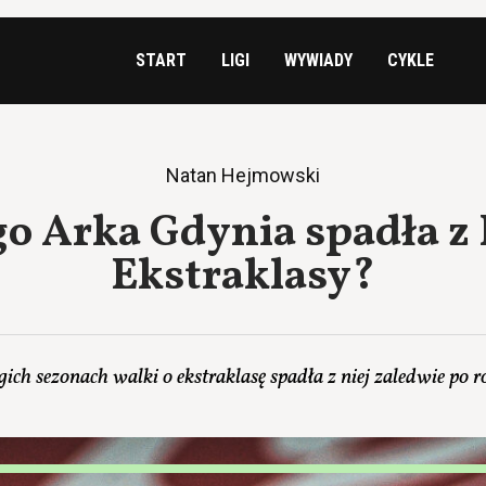
START
LIGI
WYWIADY
CYKLE
Natan Hejmowski
go Arka Gdynia spadła z
Ekstraklasy?
ich sezonach walki o ekstraklasę spadła z niej zaledwie po ro