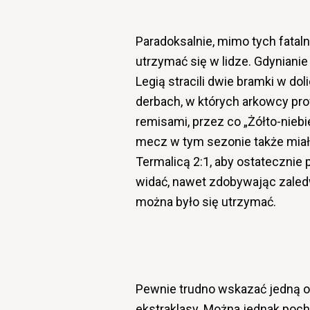
Paradoksalnie, mimo tych fataln
utrzymać się w lidze. Gdyniani
Legią stracili dwie bramki w d
derbach, w których arkowcy prow
remisami, przez co „Żółto-niebi
mecz w tym sezonie także miał z
Termalicą 2:1, aby ostatecznie p
widać, nawet zdobywając zaled
można było się utrzymać.
Pewnie trudno wskazać jedną os
ekstraklasy. Można jednak poch