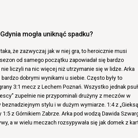
 Gdynia mogła uniknąć spadku?
 taka, że zazwyczaj jak w niej gra, to heroicznie musi
n sezon od samego początku zapowiadał się bardzo
nie liczyli na nic więcej niż utrzymanie się w lidze. Arka
bardzo dobrymi wynikami u siebie. Często były to
wygrany 3:1 mecz z Lechem Poznań. Wszystko jednak psu
biescy” zupełnie nie przypominali drużyny z meczów w
 w beznadziejnym stylu i w dużym wymiarze. 1:4 z „Gieksą
czy 1:5 z Górnikiem Zabrze. Arka pod wodzą Dawida Szwarg
ywy, a w wielu meczach rozsypywała się jak domek z kart