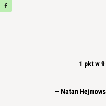
1 pkt w 
— Natan Hejmows