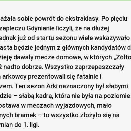
ażała sobie powrót do ekstraklasy. Po pięciu
apleczu Gdynianie liczyli, że na dłużej
Jednak już od startu sezonu wiele wskazywało
miasta będzie jednym z głównych kandydatów 
zieję dawały mecze domowe, w których „Żółto
 aż nadto dobrze. Wszystko zaprzepaszczały
 arkowcy prezentowali się fatalnie i
zem. Ten sezon Arki naznaczony był słabymi
dzie – słabą kadrą, która nie była na poziomie
postawa w meczach wyjazdowych, mało
onych bramek – to wszystko złożyło się na
an do 1. ligi.