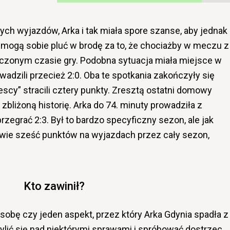
ych wyjazdów, Arka i tak miała spore szanse, aby jednak
e mogą sobie pluć w brodę za to, że chociażby w meczu z
oliczonym czasie gry. Podobna sytuacja miała miejsce w
adzili przecież 2:0. Oba te spotkania zakończyły się
escy” stracili cztery punkty. Zresztą ostatni domowy
bliżoną historię. Arka do 74. minuty prowadziła z
rzegrać 2:3. Był to bardzo specyficzny sezon, ale jak
wie sześć punktów na wyjazdach przez cały sezon,
Kto zawinił?
obę czy jeden aspekt, przez który Arka Gdynia spadła z
ylić się nad niektórymi sprawami i spróbować dostrzec,