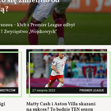
 co się zmieniło od
lą?
rszawa – klub z Premier League odbył
kt? Zwycięstwo „Wojskowych”
 MISTRZÓW
27 sierpnia 2023
PREMIER LEAGUE
igi
Matty Cash i Aston Villa skazani
na sukces? To będzie TEN sezon