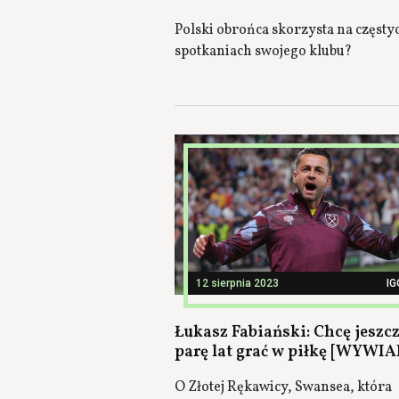
Polski obrońca skorzysta na częsty
spotkaniach swojego klubu?
12 sierpnia 2023
IG
Łukasz Fabiański: Chcę jeszc
parę lat grać w piłkę [WYWIA
O Złotej Rękawicy, Swansea, która