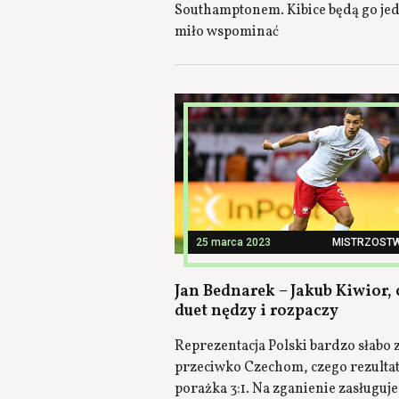
Southamptonem. Kibice będą go je
miło wspominać
25 marca 2023
MISTRZOST
Jan Bednarek – Jakub Kiwior, 
duet nędzy i rozpaczy
Reprezentacja Polski bardzo słabo 
przeciwko Czechom, czego rezultat
porażka 3:1. Na zganienie zasługuje