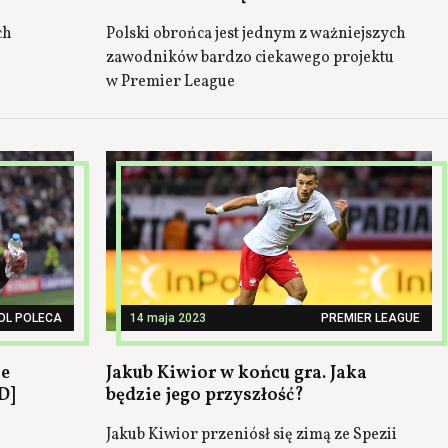
ch
Polski obrońca jest jednym z ważniejszych
zawodników bardzo ciekawego projektu
w Premier League
OL POLECA
14 maja 2023
PREMIER LEAGUE
ze
Jakub Kiwior w końcu gra. Jaka
D]
będzie jego przyszłość?
Jakub Kiwior przeniósł się zimą ze Spezii