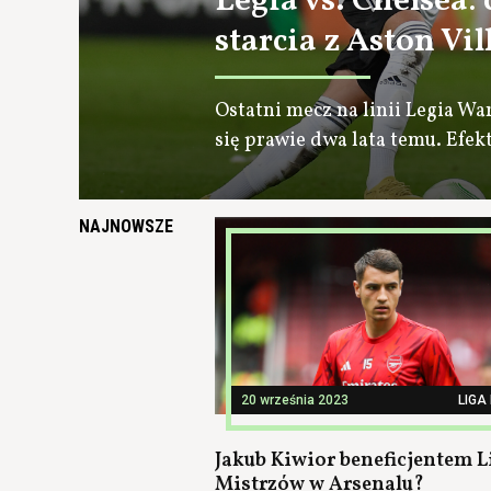
Legia vs. Chelsea:
starcia z Aston Vil
Ostatni mecz na linii Legia Wa
się prawie dwa lata temu. Efe
NAJNOWSZE
20 września 2023
LIGA
Jakub Kiwior beneficjentem L
Mistrzów w Arsenalu?