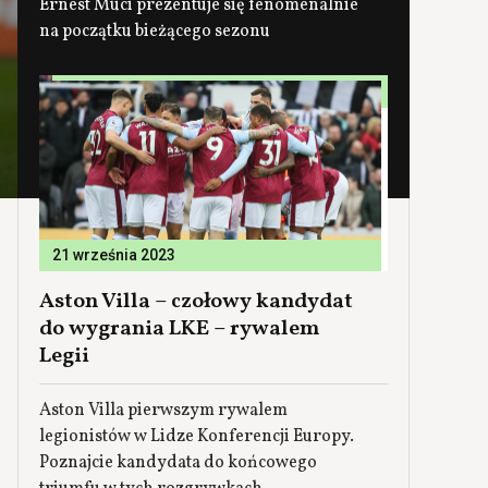
Ernest Muci prezentuje się fenomenalnie
na początku bieżącego sezonu
21 września 2023
Aston Villa – czołowy kandydat
do wygrania LKE – rywalem
Legii
Aston Villa pierwszym rywalem
legionistów w Lidze Konferencji Europy.
Poznajcie kandydata do końcowego