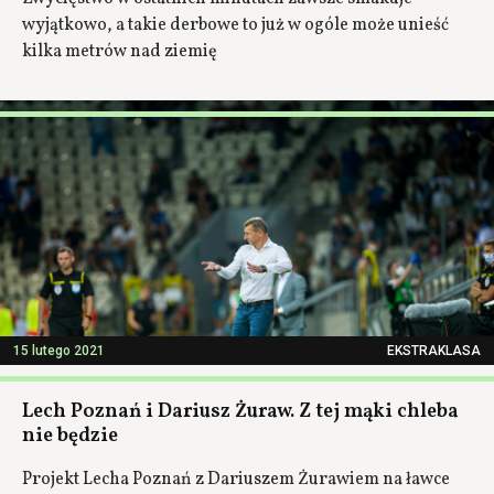
wyjątkowo, a takie derbowe to już w ogóle może unieść
kilka metrów nad ziemię
15 lutego 2021
EKSTRAKLASA
Lech Poznań i Dariusz Żuraw. Z tej mąki chleba
nie będzie
Projekt Lecha Poznań z Dariuszem Żurawiem na ławce