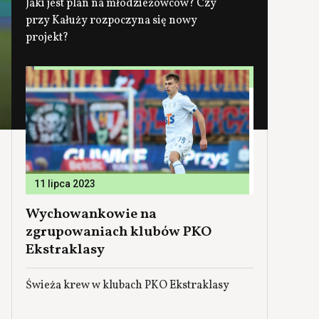
Jaki jest plan na młodzieżowców? Czy
przy Kałuży rozpoczyna się nowy
projekt?
11 lipca 2023
Wychowankowie na
zgrupowaniach klubów PKO
Ekstraklasy
Świeża krew w klubach PKO Ekstraklasy