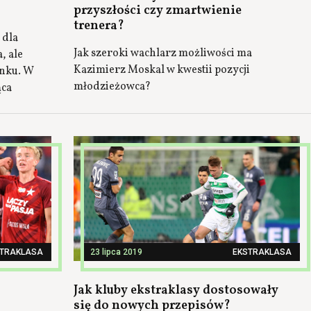
przyszłości czy zmartwienie
trenera?
 dla
Jak szeroki wachlarz możliwości ma
, ale
Kazimierz Moskal w kwestii pozycji
unku. W
młodzieżowca?
ąca
STRAKLASA
23 lipca 2019
EKSTRAKLASA
Jak kluby ekstraklasy dostosowały
się do nowych przepisów?