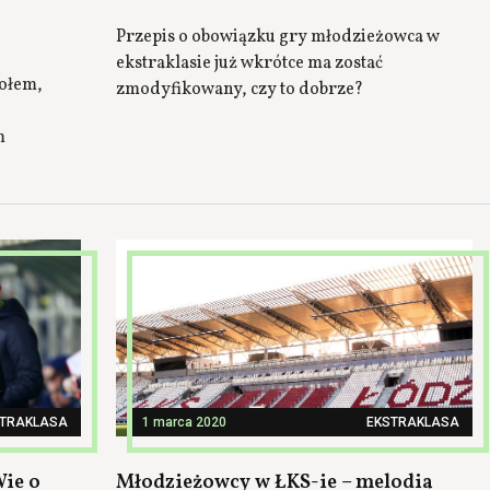
Przepis o obowiązku gry młodzieżowca w
ekstraklasie już wkrótce ma zostać
połem,
zmodyfikowany, czy to dobrze?
m
STRAKLASA
1 marca 2020
EKSTRAKLASA
Wie o
Młodzieżowcy w ŁKS-ie – melodia