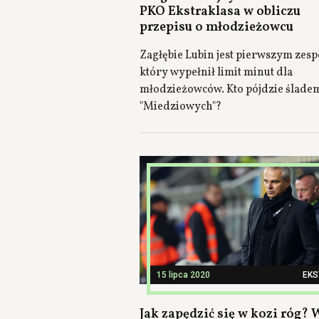
PKO Ekstraklasa w obliczu
przepisu o młodzieżowcu
Zagłębie Lubin jest pierwszym zes
który wypełnił limit minut dla
młodzieżowców. Kto pójdzie ślade
"Miedziowych"?
15 lipca 2020
EK
Jak zapędzić się w kozi róg? 