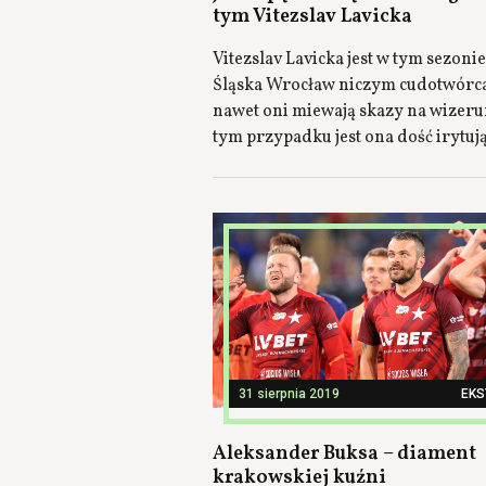
tym Vitezslav Lavicka
Vitezslav Lavicka jest w tym sezonie
Śląska Wrocław niczym cudotwórca
nawet oni miewają skazy na wizer
tym przypadku jest ona dość irytuj
31 sierpnia 2019
EK
Aleksander Buksa – diament
krakowskiej kuźni