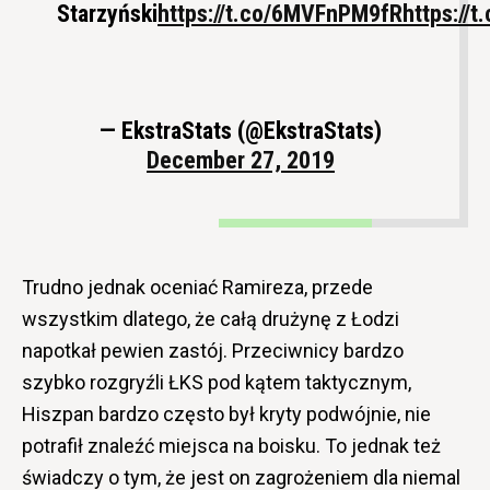
Starzyński
https://t.co/6MVFnPM9fR
https://
— EkstraStats (@EkstraStats)
December 27, 2019
Trudno jednak oceniać Ramireza, przede
wszystkim dlatego, że całą drużynę z Łodzi
napotkał pewien zastój. Przeciwnicy bardzo
szybko rozgryźli ŁKS pod kątem taktycznym,
Hiszpan bardzo często był kryty podwójnie, nie
potrafił znaleźć miejsca na boisku. To jednak też
świadczy o tym, że jest on zagrożeniem dla niemal