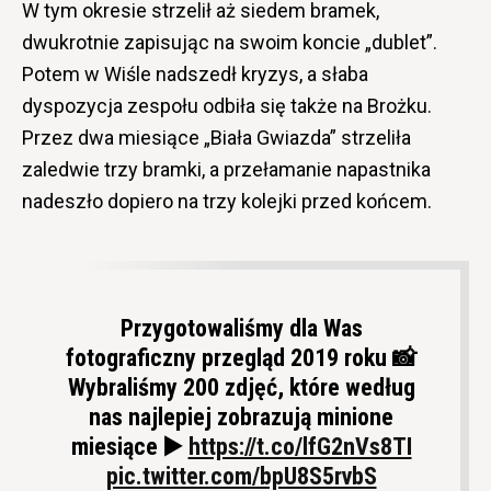
W tym okresie strzelił aż siedem bramek,
dwukrotnie zapisując na swoim koncie „dublet”.
Potem w Wiśle nadszedł kryzys, a słaba
dyspozycja zespołu odbiła się także na Brożku.
Przez dwa miesiące „Biała Gwiazda” strzeliła
zaledwie trzy bramki, a przełamanie napastnika
nadeszło dopiero na trzy kolejki przed końcem.
Przygotowaliśmy dla Was
fotograficzny przegląd 2019 roku 📸
Wybraliśmy 200 zdjęć, które według
nas najlepiej zobrazują minione
miesiące ▶️
https://t.co/lfG2nVs8TI
pic.twitter.com/bpU8S5rvbS