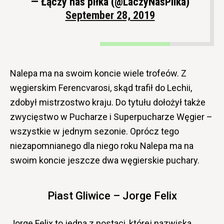
— Łączy nas piłka (@LaczyNasPilka)
September 28, 2019
Nalepa ma na swoim koncie wiele trofeów. Z
węgierskim Ferencvarosi, skąd trafił do Lechii,
zdobył mistrzostwo kraju. Do tytułu dołożył także
zwycięstwo w Pucharze i Superpucharze Węgier –
wszystkie w jednym sezonie. Oprócz tego
niezapomnianego dla niego roku Nalepa ma na
swoim koncie jeszcze dwa węgierskie puchary.
Piast Gliwice – Jorge Felix
Jorge Felix to jedna z postaci, której nazwiska