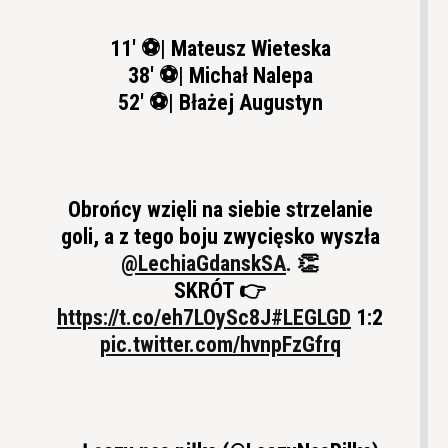
11' ⚽️| Mateusz Wieteska
38' ⚽️| Michał Nalepa
52' ⚽️| Błażej Augustyn
Obrońcy wzięli na siebie strzelanie
goli, a z tego boju zwycięsko wyszła
@LechiaGdanskSA
. 👏
SKRÓT 👉
https://t.co/eh7LOySc8J
#LEGLGD
1:2
pic.twitter.com/hvnpFzGfrq