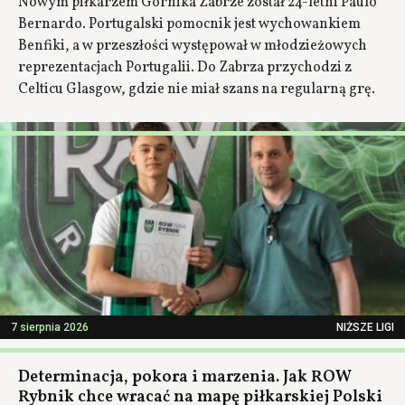
Nowym piłkarzem Górnika Zabrze został 24-letni Paulo
Bernardo. Portugalski pomocnik jest wychowankiem
Benfiki, a w przeszłości występował w młodzieżowych
reprezentacjach Portugalii. Do Zabrza przychodzi z
Celticu Glasgow, gdzie nie miał szans na regularną grę.
7 sierpnia 2026
NIŻSZE LIGI
Determinacja, pokora i marzenia. Jak ROW
Rybnik chce wracać na mapę piłkarskiej Polski