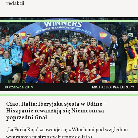
redakcji
30 czerwca 2019
MISTRZOSTWA EUROPY
Ciao, Italia: Iberyjska sjesta w Udine –
Hiszpanie rewanżują się Niemcom za
poprzedni finał
„La Furia Roja” zrównuje się z Włochami pod względem
wygranych mistrzostw Europy do lat 21