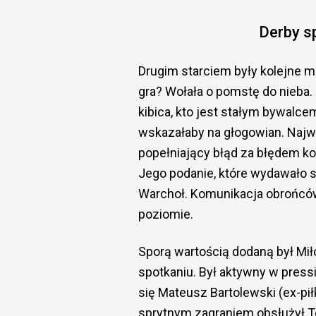
Derby sp
Drugim starciem były kolejne m
gra? Wołała o pomstę do nieba. 
kibica, kto jest stałym bywalcem
wskazałaby na głogowian. Najwi
popełniający błąd za błędem koń
Jego podanie, które wydawało 
Warchoł. Komunikacja obrońców 
poziomie.
Sporą wartością dodaną był Mi
spotkaniu. Był aktywny w pressi
się Mateusz Bartolewski (ex-pił
sprytnym zagraniem obsłużył T