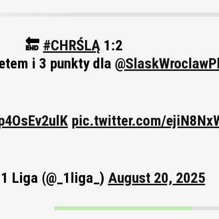
🔚
#CHRŚLĄ
1:2
etem i 3 punkty dla
@SlaskWroclawP
o/p4OsEv2ulK
pic.twitter.com/ejiN8N
 1 Liga (@_1liga_)
August 20, 2025