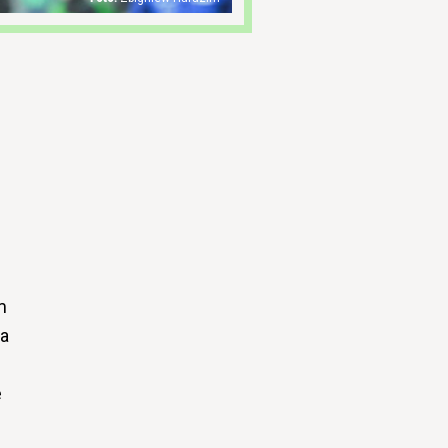
m
 a
e