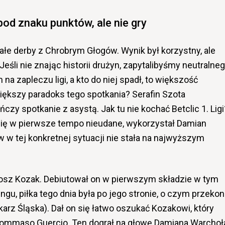
od znaku punktów, ale nie gry
ałe derby z Chrobrym Głogów. Wynik był korzystny, ale
Jeśli nie znając historii drużyn, zapytalibyśmy neutralne
 na zapleczu ligi, a kto do niej spadł, to większość
ększy paradoks tego spotkania? Serafin Szota
czy spotkanie z asystą. Jak tu nie kochać Betclic 1. Ligi
się w pierwsze tempo nieudane, wykorzystał Damian
w tej konkretnej sytuacji nie stała na najwyższym
łosz Kozak. Debiutował on w pierwszym składzie w tym
ngu, piłka tego dnia była po jego stronie, o czym przekon
karz Śląska). Dał on się łatwo oszukać Kozakowi, który
ommaso Guercio. Ten dograł na głowę Damiana Warchoł