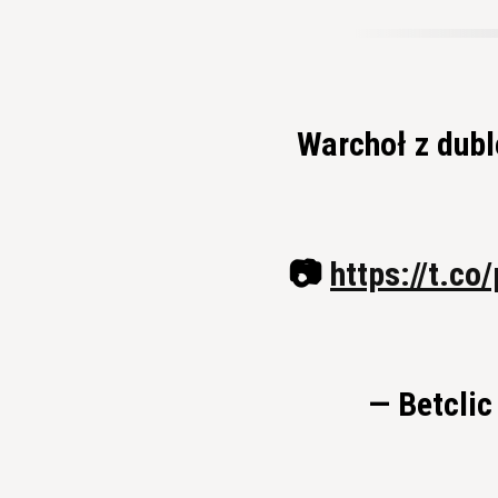
Warchoł z dubl
📷
https://t.c
— Betclic