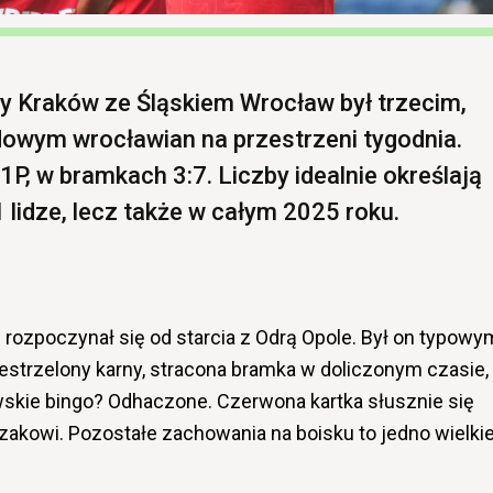
ły Kraków ze Śląskiem Wrocław był trzecim,
wym wrocławian na przestrzeni tygodnia.
-1P, w bramkach 3:7. Liczby idealnie określają
1 lidze, lecz także w całym 2025 roku.
 rozpoczynał się od starcia z Odrą Opole. Był on typowy
estrzelony karny, stracona bramka w doliczonym czasie,
wskie bingo? Odhaczone. Czerwona kartka słusznie się
akowi. Pozostałe zachowania na boisku to jedno wielki