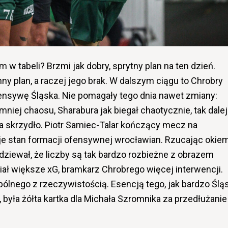
 w tabeli? Brzmi jak dobry, sprytny plan na ten dzień.
nny plan, a raczej jego brak. W dalszym ciągu to Chrobry
efensywę Śląska. Nie pomagały tego dnia nawet zmiany:
mniej chaosu, Sharabura jak biegał chaotycznie, tak dalej
a skrzydło. Piotr Samiec-Talar kończący mecz na
suje stan formacji ofensywnej wrocławian. Rzucając okie
podziewał, że liczby są tak bardzo rozbieżne z obrazem
iał większe xG, bramkarz Chrobrego więcej interwencji.
spólnego z rzeczywistością. Esencją tego, jak bardzo Ślą
, była żółta kartka dla Michała Szromnika za przedłużanie