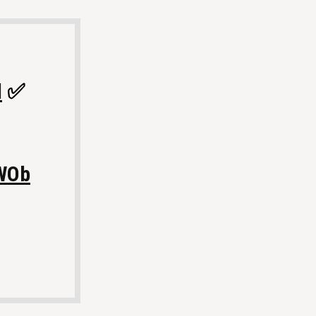
l
✅
xWOb