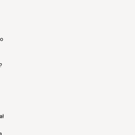
go
?
ał
a,