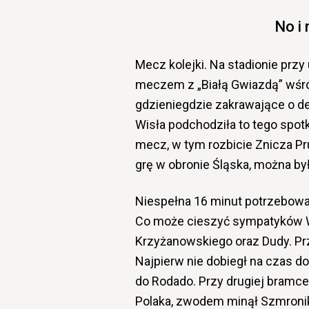
No i
Mecz kolejki. Na stadionie prz
meczem z „Białą Gwiazdą” wśró
gdzieniegdzie zakrawające o de
Wisła podchodziła to tego spot
mecz, w tym rozbicie Znicza Pr
grę w obronie Śląska, można był
Niespełna 16 minut potrzebował
Co może cieszyć sympatyków Wi
Krzyżanowskiego oraz Dudy. Prz
Najpierw nie dobiegł na czas 
do Rodado. Przy drugiej bramce t
Polaka, zwodem minął Szmronika