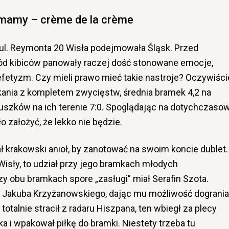
 mamy – crème de la crème
y ul. Reymonta 20 Wisła podejmowała Śląsk. Przed
d kibiców panowały raczej dość stonowane emocje,
fetyzm. Czy mieli prawo mieć takie nastroje? Oczywiści
kania z kompletem zwycięstw, średnia bramek 4,2 na
uszków na ich terenie 7:0. Spoglądając na dotychczaso
o założyć, że lekko nie będzie.
 krakowski anioł, by zanotować na swoim koncie dublet.
sły, to udział przy jego bramkach młodych
y obu bramkach spore „zasługi” miał Serafin Szota.
do Jakuba Krzyżanowskiego, dając mu możliwość dogrania
otalnie stracił z radaru Hiszpana, ten wbiegł za plecy
 i wpakował piłkę do bramki. Niestety trzeba tu