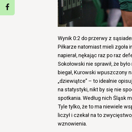
Wynik 0:2 do przerwy z sąsiadem
Piłkarze natomiast mieli zgoła i
napierał, nękając raz po raz d
Sokołowski nie sprawił, że było 
biegał, Kurowski wpuszczony n
„dziewiątce” – to idealnie opi
na statystyki, nikt by się nie s
spotkania. Według nich Śląsk m
Tyle tylko, że to ma niewiele w
liczył i czekał na to zwycięstwo
wznowienia.