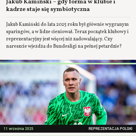
Jakub Kamiński – gdy forma w klubie i
kadrze staje się symbiotyczna
Jakub Kamiński do lata 2025 roku był głównie wygranym
sparingów, a w lidze cieniował. Teraz początek klubowy i
reprezentacyjny jest więcej niż zadowalający. Czy
nareszcie wjeżdża do Bundesligi na pełnej petardzie?
11 września 2025
REPREZENTACJA POLSKI