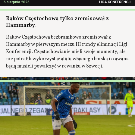
6 sierpnia 2026
LIGA KONFERENCJI
Raków Częstochowa tylko zremisował z
Hammarby.
Raków Częstochowa bezbramkowo zremisował z
Hammarby w pierwszym meczu III rundy eliminacji Ligi
Konferencji. Częstochowianie mieli swoje momenty, ale
nie potrafili wykorzystać atutu własnego boiska i o awans
będą musieli powalczyć w rewanżu w Szwecji.