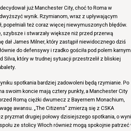
y decydował już Manchester City, choć to Roma w
dwyższyć wynik. Rzymianom, wraz z upływającym
, popełniali też coraz więcej niewymuszonych błędów.
e, szybsze i stwarzały większe niż przed przerwą
ę dał James Milner, który zastąpił niewidocznego dziś
głównie do defensywy i rzadko gościła pod polem karnym
Silva, który w trudnej sytuacji przestrzelił z bliskiej
balety.
niku spotkania bardziej zadowoleni będą rzymianie. Po
na swoim koncie mają cztery punkty, a Manchester City
e, przed Romą ciężki dwumecz z Bayernem Monachium,
 wagę awansu. „The Citizens” zmierzą się z CSKA
z pryzmat drugiej połowy dzisiejszego spotkania, o wyn
zespołu ze stolicy Włoch również mogą spokojnie patrzeć