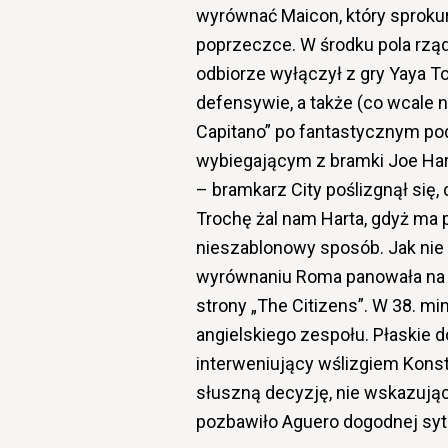
wyrównać Maicon, który sprokuro
poprzeczce. W środku pola rząd
odbiorze wyłączył z gry Yaya To
defensywie, a także (co wcale n
Capitano” po fantastycznym pod
wybiegającym z bramki Joe Hart
– bramkarz City poślizgnął się,
Trochę żal nam Harta, gdyż ma 
nieszablonowy sposób. Jak nie l
wyrównaniu Roma panowała na b
strony „The Citizens”. W 38. m
angielskiego zespołu. Płaskie
interweniujący wślizgiem Konst
słuszną decyzję, nie wskazując
pozbawiło Aguero dogodnej sytu