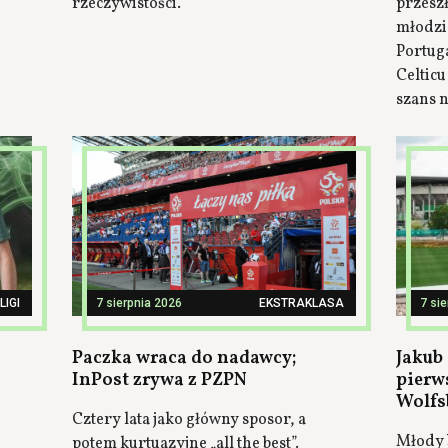
rzeczywistości.
przesz
młodzi
Portuga
Celticu
szans n
LIGI
7 sierpnia 2026
EKSTRAKLASA
7 si
Paczka wraca do nadawcy;
Jakub 
InPost zrywa z PZPN
pierw
Wolfs
Cztery lata jako główny sposor, a
Młody 
potem kurtuazyjne „all the best”.