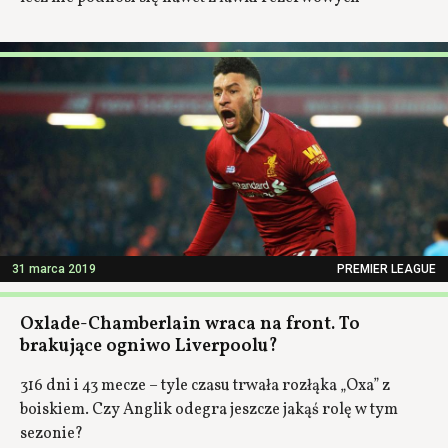
31 marca 2019
PREMIER LEAGUE
Oxlade-Chamberlain wraca na front. To
brakujące ogniwo Liverpoolu?
316 dni i 43 mecze – tyle czasu trwała rozłąka „Oxa” z
boiskiem. Czy Anglik odegra jeszcze jakąś rolę w tym
sezonie?