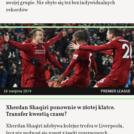
swojej grupie. Nie obyło się też bez indywidualnych
rekordów
24 sierpnia 2019
PREMIER LEAGUE
Xherdan Shaqiri ponownie w złotej klatce.
Transfer kwestią czasu?
Xherdan Shaqiri zdobywa kolejne trofea w Liverpoolu,
lecz nie podnosi się nawet z ławki rezerwowych