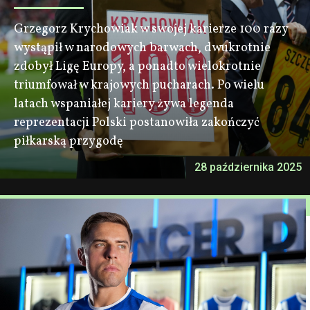
Grzegorz Krychowiak w swojej karierze 100 razy
wystąpił w narodowych barwach, dwukrotnie
zdobył Ligę Europy, a ponadto wielokrotnie
triumfował w krajowych pucharach. Po wielu
latach wspaniałej kariery żywa legenda
reprezentacji Polski postanowiła zakończyć
piłkarską przygodę
28 października 2025