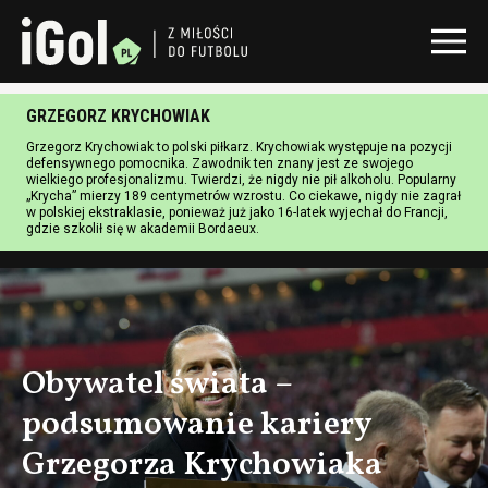
GRZEGORZ KRYCHOWIAK
Grzegorz Krychowiak to polski piłkarz. Krychowiak występuje na pozycji
defensywnego pomocnika. Zawodnik ten znany jest ze swojego
wielkiego profesjonalizmu. Twierdzi, że nigdy nie pił alkoholu. Popularny
„Krycha” mierzy 189 centymetrów wzrostu. Co ciekawe, nigdy nie zagrał
w polskiej ekstraklasie, ponieważ już jako 16-latek wyjechał do Francji,
gdzie szkolił się w akademii Bordaeux.
Obywatel świata –
podsumowanie kariery
Grzegorza Krychowiaka