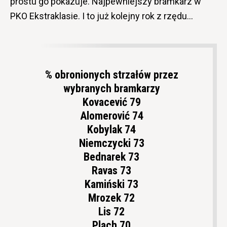
prostu go pokazuje. Najpewniejszy bramkarz w
PKO Ekstraklasie. I to już kolejny rok z rzędu…
% obronionych strzałów przez
wybranych bramkarzy
Kovacević 79
Alomerović 74
Kobylak 74
Niemczycki 73
Bednarek 73
Ravas 73
Kamiński 73
Mrozek 72
Lis 72
Plach 70