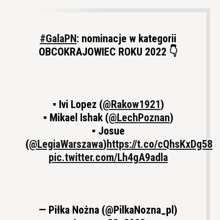
#GalaPN
: nominacje w kategorii
OBCOKRAJOWIEC ROKU 2022 👇
▪️ Ivi Lopez (
@Rakow1921
)
▪️ Mikael Ishak (
@LechPoznan
)
▪️ Josue
(
@LegiaWarszawa
)
https://t.co/cQhsKxDg58
pic.twitter.com/Lh4gA9adla
— Piłka Nożna (@PilkaNozna_pl)