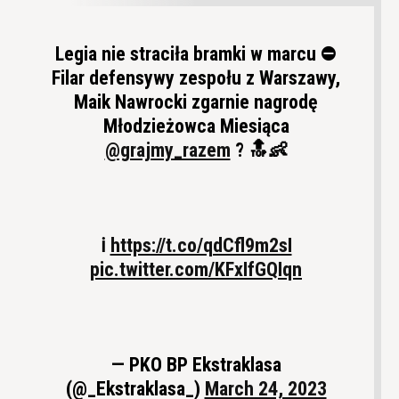
Legia nie straciła bramki w marcu ⛔️
Filar defensywy zespołu z Warszawy,
Maik Nawrocki zgarnie nagrodę
Młodzieżowca Miesiąca
@grajmy_razem
? 🔝👶
ℹ️
https://t.co/qdCfl9m2sI
pic.twitter.com/KFxIfGQIqn
— PKO BP Ekstraklasa
(@_Ekstraklasa_)
March 24, 2023