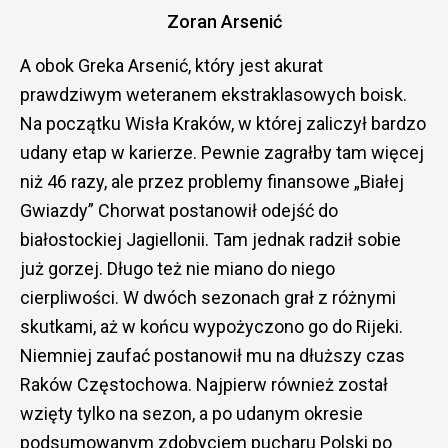
Zoran Arsenić
A obok Greka Arsenić, który jest akurat
prawdziwym weteranem ekstraklasowych boisk.
Na początku Wisła Kraków, w której zaliczył bardzo
udany etap w karierze. Pewnie zagrałby tam więcej
niż 46 razy, ale przez problemy finansowe „Białej
Gwiazdy” Chorwat postanowił odejść do
białostockiej Jagiellonii. Tam jednak radził sobie
już gorzej. Długo też nie miano do niego
cierpliwości. W dwóch sezonach grał z różnymi
skutkami, aż w końcu wypożyczono go do Rijeki.
Niemniej zaufać postanowił mu na dłuższy czas
Raków Częstochowa. Najpierw również został
wzięty tylko na sezon, a po udanym okresie
podsumowanym zdobyciem pucharu Polski po