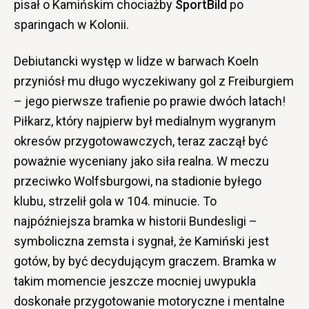
pisał o Kamińskim chociażby
SportBild
po
sparingach w Kolonii.
Debiutancki występ w lidze w barwach Koeln
przyniósł mu długo wyczekiwany gol z Freiburgiem
– jego pierwsze trafienie po prawie dwóch latach!
Piłkarz, który najpierw był medialnym wygranym
okresów przygotowawczych, teraz zaczął być
poważnie wyceniany jako siła realna. W meczu
przeciwko Wolfsburgowi, na stadionie byłego
klubu, strzelił gola w 104. minucie. To
najpóźniejsza bramka w historii Bundesligi –
symboliczna zemsta i sygnał, że Kamiński jest
gotów, by być decydującym graczem. Bramka w
takim momencie jeszcze mocniej uwypukla
doskonałe przygotowanie motoryczne i mentalne