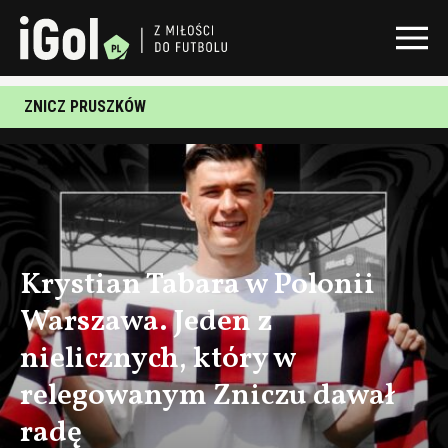
ZNICZ PRUSZKÓW
Krystian Tabara w Polonii
Warszawa. Jeden z
nielicznych, który w
relegowanym Zniczu dawał
radę