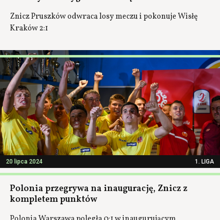
Znicz Pruszków odwraca losy meczu i pokonuje Wisłę
Kraków 2:1
20 lipca 2024
1. LIGA
Polonia przegrywa na inaugurację, Znicz z
kompletem punktów
Polonia Warszawa poległa 0:1 w inaugurującym