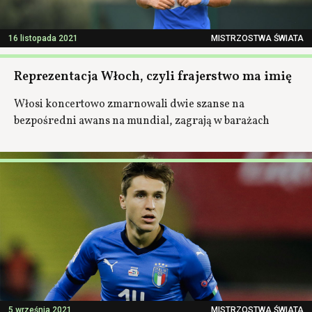
16 listopada 2021
MISTRZOSTWA ŚWIATA
Reprezentacja Włoch, czyli frajerstwo ma imię
Włosi koncertowo zmarnowali dwie szanse na
bezpośredni awans na mundial, zagrają w barażach
5 września 2021
MISTRZOSTWA ŚWIATA