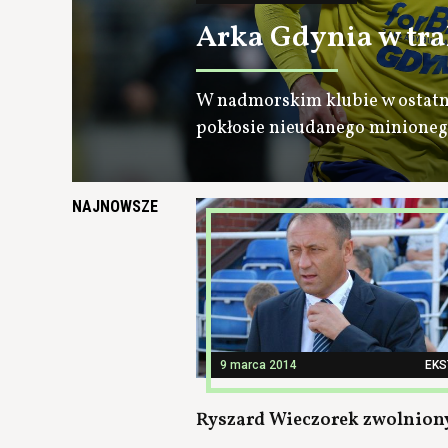
Arka Gdynia w tra
W nadmorskim klubie w ostatnim
pokłosie nieudanego minioneg
NAJNOWSZE
9 marca 2014
EK
Ryszard Wieczorek zwolnion