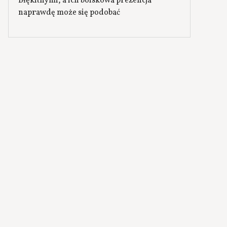
Błękitnymi, a ich boiskowa prezencja
naprawdę może się podobać