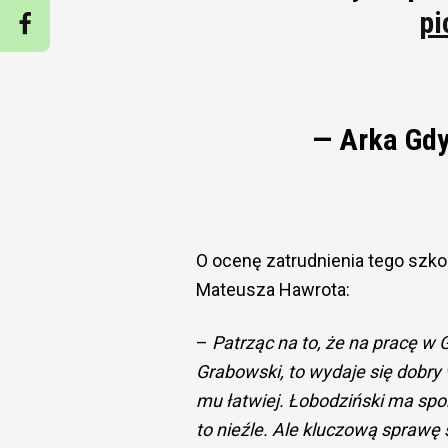
pi
— Arka Gd
O ocenę zatrudnienia tego szko
Mateusza Hawrota:
–
Patrząc na to, że na pracę w G
Grabowski, to wydaje się dobr
mu łatwiej. Łobodziński ma spor
to nieźle. Ale kluczową sprawę s