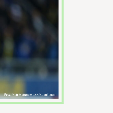
Piotr Matusewicz / PressFocus