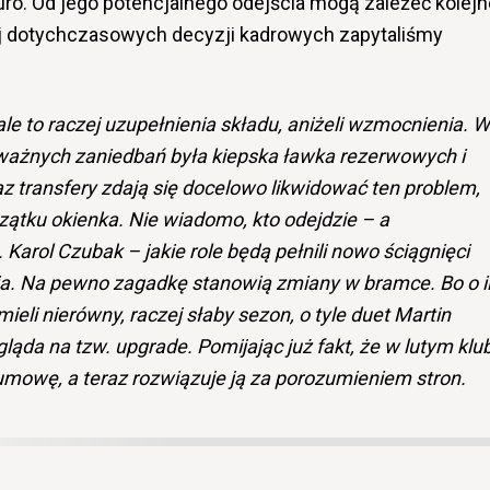
uro. Od jego potencjalnego odejścia mogą zależeć kolejn
jej dotychczasowych decyzji kadrowych zapytaliśmy
ale to raczej uzupełnienia składu, aniżeli wzmocnienia. W
ażnych zaniedbań była kiepska ławka rezerwowych i
raz transfery zdają się docelowo likwidować ten problem,
zątku okienka. Nie wiadomo, kto odejdzie – a
. Karol Czubak – jakie role będą pełnili nowo ściągnięci
ia. Na pewno zagadkę stanowią zmiany w bramce. Bo o i
mieli nierówny, raczej słaby sezon, o tyle duet Martin
ąda na tzw. upgrade. Pomijając już fakt, że w lutym klu
umowę, a teraz rozwiązuje ją za porozumieniem stron.