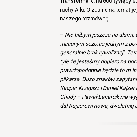
Transfermarkt na 600 tysięcy e
ruchy Arki. O zdanie na temat 
naszego rozmówcę:
–
Nie biłbym jeszcze na alarm, 
minionym sezonie jednym z pow
generalnie brak rywalizacji. Te
tyle że jesteśmy dopiero na poc
prawdopodobnie będzie to m.in
piłkarze. Dużo znaków zapytan
Kacper Krzepisz i Daniel Kajzer 
Chudy – Paweł Lenarcik nie wygl
dał Kajzerowi nowa, dwuletnią 