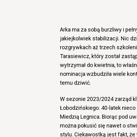
Arka ma za sobą burzliwy i peł
jakiejkolwiek stabilizacji. Nic
rozgrywkach aż trzech szkolen
Tarasiewicz, który został zast
wytrzymał do kwietnia, to właś
nominacja wzbudziła wiele kont
temu dziwić.
W sezonie 2023/2024 zarząd klu
Łobodzińskiego. 40-latek nieco
Miedzią Legnica. Biorąc pod uwa
można pokusić się nawet o stw
stylu. Ciekawostką jest fakt, 