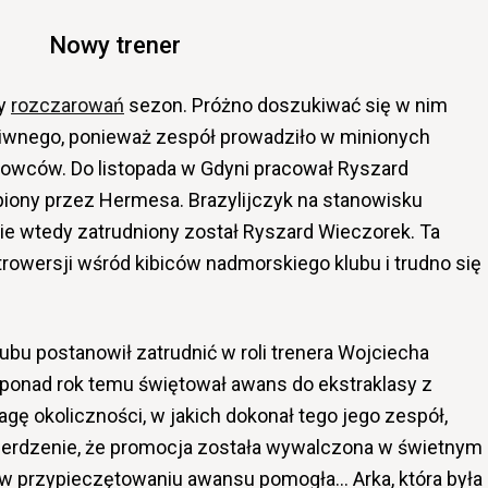
Nowy trener
ny
rozczarowań
sezon. Próżno doszukiwać się w nim
 dziwnego, ponieważ zespół prowadziło w minionych
iowców. Do listopada w Gdyni pracował Ryszard
ąpiony przez Hermesa. Brazylijczyk na stanowisku
nie wtedy zatrudniony został Ryszard Wieczorek. Ta
rowersji wśród kibiców nadmorskiego klubu i trudno się
bu postanowił zatrudnić w roli trenera Wojciecha
 ponad rok temu świętował awans do ekstraklasy z
gę okoliczności, w jakich dokonał tego jego zespół,
ierdzenie, że promocja została wywalczona w świetnym
że w przypieczętowaniu awansu pomogła… Arka, która była