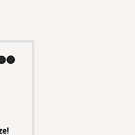
🟡🔵
ze!