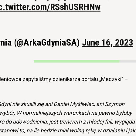
c.twitter.com/RSshUSRHNw
ynia (@ArkaGdyniaSA)
June 16, 2023
leniowca zapytaliśmy dzienikarza portalu „Meczyki” –
dyni nie skusili się ani Daniel Myśliwiec, ani Szymon
y wybór. W normalniejszych warunkach na pewno byłoby
o do udowodnienia, jest trenerem z młodej fali, wygląda
tanowi to, na ile będzie miał wolną rękę w działaniu i jak