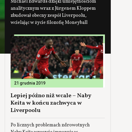
Michael Edwards dzięki umiejętnościom
analitycznym wraz z Jürgenem Kloppem
zbudował obecny zespół Liverpoolu,
wcielając w życie filozofię Moneyball
21 grudnia 2019
Lepiej późno niż wcale – Naby
Keita w końcu zachwyca w
Liverpoolu
Po licznych problemach zdrowotnych