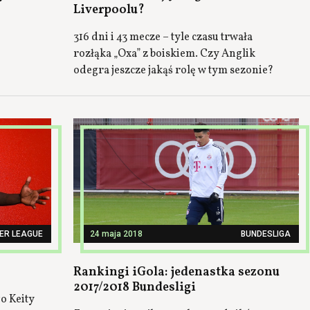
Liverpoolu?
316 dni i 43 mecze – tyle czasu trwała
rozłąka „Oxa” z boiskiem. Czy Anglik
odegra jeszcze jakąś rolę w tym sezonie?
ER LEAGUE
24 maja 2018
BUNDESLIGA
Rankingi iGola: jedenastka sezonu
2017/2018 Bundesligi
o Keity