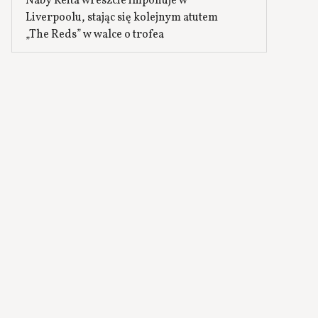
Naby Keita wreszcie imponuje w
Liverpoolu, stając się kolejnym atutem
„The Reds” w walce o trofea