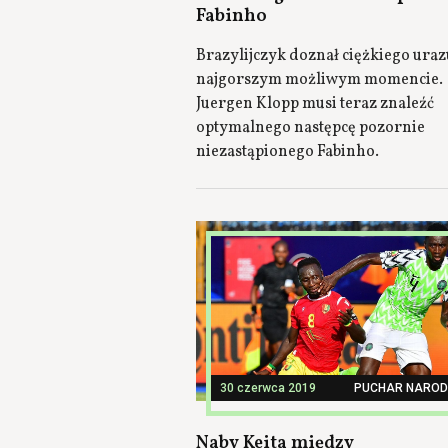
Fabinho
Brazylijczyk doznał ciężkiego uraz
najgorszym możliwym momencie.
Juergen Klopp musi teraz znaleźć
optymalnego następcę pozornie
niezastąpionego Fabinho.
30 czerwca 2019
PUCHAR NAROD
Naby Keita między