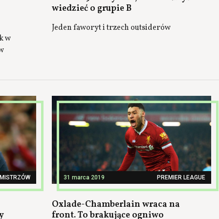
wiedzieć o grupie B
Jeden faworyt i trzech outsiderów
k w
w
 MISTRZÓW
31 marca 2019
PREMIER LEAGUE
Oxlade-Chamberlain wraca na
y
front. To brakujące ogniwo