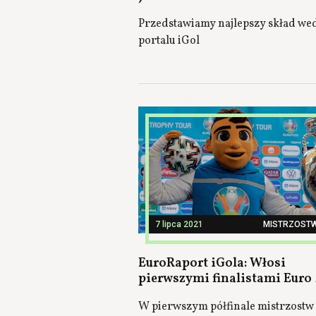
Przedstawiamy najlepszy skład we
portalu iGol
7 lipca 2021
MISTRZOST
EuroRaport iGola: Włosi
pierwszymi finalistami Euro
W pierwszym półfinale mistrzostw