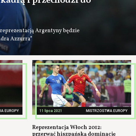
 kadrą i przechodzi do
reprezentacją Argentyny będzie
dra Azzurra”
WA EUROPY
11 lipca 2021
MISTRZOSTWA EUROPY
Reprezentacja Włoch 2012:
przerwać hiszpańską dominację