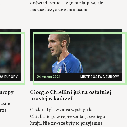
h
doświadczenie – tego nie kupisz, ale
musisz liczyć się z minusami
WA EUROPY
24 marca 2021
MISTRZOSTWA EUROPY
Europy
Giorgio Chiellini już na ostatniej
prostej w kadrze?
oczne
Oczko – tyle wynosi wysługa lat
erze
Chielliniego w reprezentacji swojego
kraju. Nie zawsze były to przyjemne