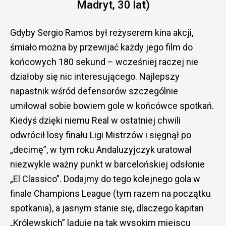
Madryt, 30 lat)
Gdyby Sergio Ramos był reżyserem kina akcji,
śmiało można by przewijać każdy jego film do
końcowych 180 sekund – wcześniej raczej nie
działoby się nic interesującego. Najlepszy
napastnik wśród defensorów szczególnie
umiłował sobie bowiem gole w końcówce spotkań.
Kiedyś dzięki niemu Real w ostatniej chwili
odwrócił losy finału Ligi Mistrzów i sięgnął po
„decimę”, w tym roku Andaluzyjczyk uratował
niezwykle ważny punkt w barcelońskiej odsłonie
„El Classico”. Dodajmy do tego kolejnego gola w
finale Champions League (tym razem na początku
spotkania), a jasnym stanie się, dlaczego kapitan
„Królewskich” ląduje na tak wysokim miejscu