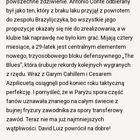
powszechne zdziwienie. Antonio Conte odbierany
był jako ten, który z braku laku przyjął z powrotem
do zespołu Brazylijczyka, bo wszystkie jego
propozycje okazały się nie do zrealizowania, a w
klubie tak naprawdę nie było kim grać. Mijają cztery
miesiące, a 29-latek jest centralnym elementem
nowego, trzyosobowego bloku defensywnego „The
Blues”, która śrubuje rekordy kolejnych wygranych
z rzędu. Wraz z Garym Cahillem i Cesarem
Azpilicuetą osiągnęli pod koniec roku taktyczną
perfekcję. I pomyśleć, że w Paryżu spora część
fanów uznawała znanego na całym świecie z
bujnej fryzury zawodnika za spory transferowy
zawód. Teraz nie ma już najmniejszych
wątpliwości. David Luiz powrócił na dobre!