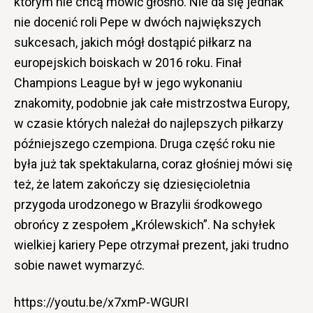
którym nie chcą mówić głośno. Nie da się jednak
nie docenić roli Pepe w dwóch największych
sukcesach, jakich mógł dostąpić piłkarz na
europejskich boiskach w 2016 roku. Finał
Champions League był w jego wykonaniu
znakomity, podobnie jak całe mistrzostwa Europy,
w czasie których należał do najlepszych piłkarzy
późniejszego czempiona. Druga część roku nie
była już tak spektakularna, coraz głośniej mówi się
też, że latem zakończy się dziesięcioletnia
przygoda urodzonego w Brazylii środkowego
obrońcy z zespołem „Królewskich”. Na schyłek
wielkiej kariery Pepe otrzymał prezent, jaki trudno
sobie nawet wymarzyć.
https://youtu.be/x7xmP-WGURI