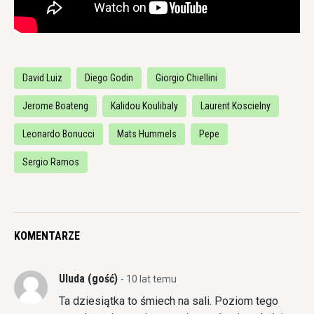
David Luiz
Diego Godin
Giorgio Chiellini
Jerome Boateng
Kalidou Koulibaly
Laurent Koscielny
Leonardo Bonucci
Mats Hummels
Pepe
Sergio Ramos
KOMENTARZE
Uluda (gość)
- 10 lat temu
Ta dziesiątka to śmiech na sali. Poziom tego