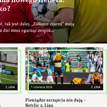
 ma nowego trenera.
ko?
e, tak jest dalej. „Zielono-czarni” mają
m dni musi ogarnąć zespół...
2. LIGA
1 czerwca 2026
2. LIGA
Pieniądze szczęścia nie dają –
n
Betclic 2. Liga