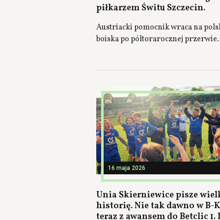
piłkarzem Świtu Szczecin.
Austriacki pomocnik wraca na pols
boiska po póltorarocznej przerwie.
16 maja 2026
Unia Skierniewice pisze wiel
historię. Nie tak dawno w B-K
teraz z awansem do Betclic 1. 