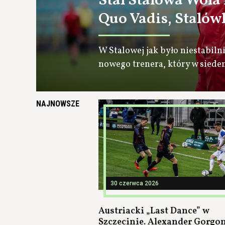
Stal Stalowa Wola
Quo Vadis, Stalów
W Stalowej jak było niestabilni
nowego trenera, który w siede
NAJNOWSZE
30 czerwca 2026
Austriacki „Last Dance” w
Szczecinie. Alexander Gorgo