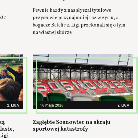
Pewnie każdy z nas słyszał tytułowe
kie
przysłowie przynajmniej raz w życiu, a
bogacze Betclic 2. Ligi przekonali się o tym
na własnej skórze
2. LIGA
16 maja 2026
2. LIGA
ką
Zagłębie Sosnowiec na skraju
lasie,
sportowej katastrofy
Ligi