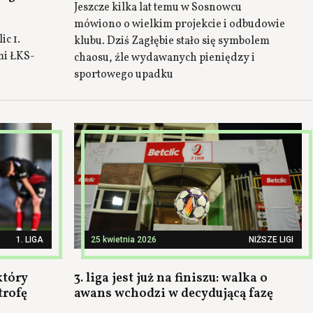
Jeszcze kilka lat temu w Sosnowcu
mówiono o wielkim projekcie i odbudowie
ic 1.
klubu. Dziś Zagłębie stało się symbolem
mi ŁKS-
chaosu, źle wydawanych pieniędzy i
sportowego upadku
1. LIGA
25 kwietnia 2026
NIŻSZE LIGI
który
3. liga jest już na finiszu: walka o
trofę
awans wchodzi w decydującą fazę