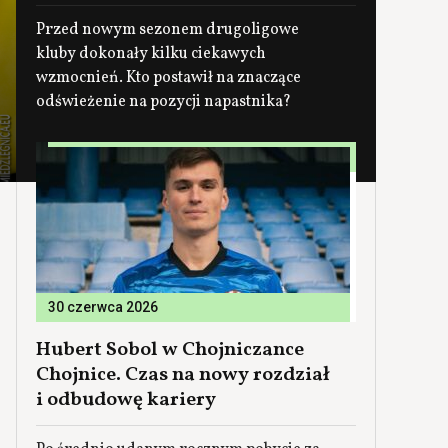
Przed nowym sezonem drugoligowe
kluby dokonały kilku ciekawych
wzmocnień. Kto postawił na znaczące
odświeżenie na pozycji napastnika?
30 czerwca 2026
Hubert Sobol w Chojniczance
Chojnice. Czas na nowy rozdział
i odbudowę kariery