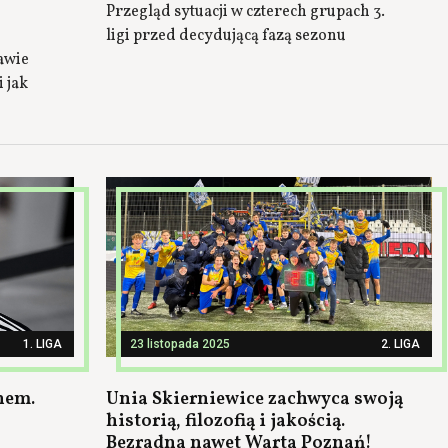
Przegląd sytuacji w czterech grupach 3.
ligi przed decydującą fazą sezonu
awie
 jak
1. LIGA
23 listopada 2025
2. LIGA
nem.
Unia Skierniewice zachwyca swoją
historią, filozofią i jakością.
Bezradna nawet Warta Poznań!