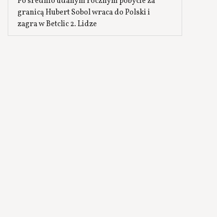
Po średnio udanym rocznym pobycie za
granicą Hubert Sobol wraca do Polski i
zagra w Betclic 2. Lidze