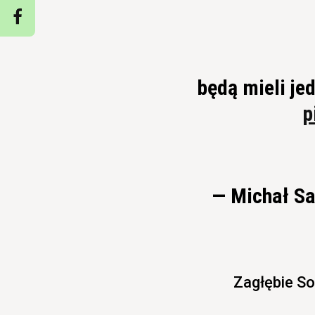
będą mieli jed
p
— Michał Sa
Zagłębie So