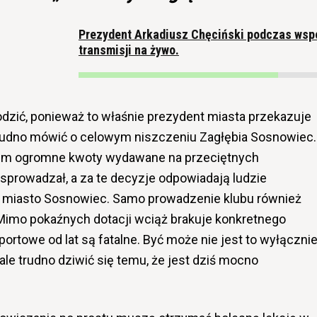
Prezydent Arkadiusz Chęciński podczas wsp
transmisji na żywo.
dzić, ponieważ to właśnie prezydent miasta przekazuje
trudno mówić o celowym niszczeniu
Zagłębia Sosnowiec
.
im ogromne kwoty wydawane na przeciętnych
 sprowadzał, a za te decyzje odpowiadają ludzie
z miasto Sosnowiec. Samo prowadzenie klubu również
 Mimo pokaźnych dotacji wciąż brakuje konkretnego
portowe od lat są fatalne. Być może nie jest to wyłączni
 ale trudno dziwić się temu, że jest dziś mocno