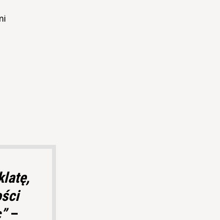
mi
klatę,
ści
c”
–