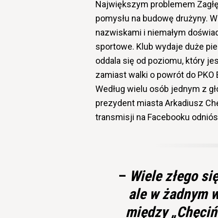
Największym problemem
Zagł
pomysłu na budowę drużyny. W 
nazwiskami i niemałym doświadc
sportowe. Klub wydaje duże pie
oddala się od poziomu, który jes
zamiast walki o powrót do PKO E
Według wielu osób jednym z gł
prezydent miasta
Arkadiusz Ch
transmisji na Facebooku odniósł
–
Wiele złego się
ale w żadnym w
między „Chęciń