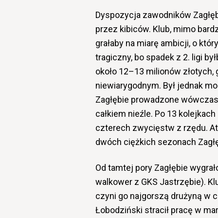
Dyspozycja zawodników
Zagłę
przez kibiców. Klub, mimo bardz
grałaby na miarę ambicji, o któ
tragiczny, bo spadek z 2. ligi 
około 12–13 milionów złotych, 
niewiarygodnym. Był jednak m
Zagłębie prowadzone wówczas 
całkiem nieźle. Po 13 kolejkach
czterech zwycięstw z rzędu. At
dwóch ciężkich sezonach Zagłęb
Od tamtej pory Zagłębie wygrał
walkower z
GKS Jastrzębie
). K
czyni go najgorszą drużyną w c
Łobodziński stracił pracę w ma