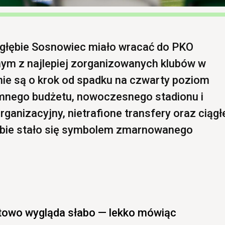
agłębie Sosnowiec miało wracać do PKO
dnym z najlepiej zorganizowanych klubów w
ie są o krok od spadku na czwarty poziom
nego budżetu, nowoczesnego stadionu i
ganizacyjny, nietrafione transfery oraz ciągł
łębie stało się symbolem zmarnowanego
towo wygląda słabo — lekko mówiąc