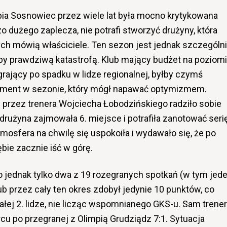
bia Sosnowiec
przez wiele lat była mocno krytykowana
o dużego zaplecza, nie potrafi stworzyć drużyny, która
rych mówią właściciele. Ten sezon jest jednak szczególn
byłby prawdziwą katastrofą. Klub mający budżet na poziom
grający po spadku w lidze regionalnej, byłby czymś
oment w sezonie, który mógł napawać optymizmem.
przez trenera
Wojciecha Łobodzińskiego
radziło sobie
 drużyna zajmowała 6. miejsce i potrafiła zanotować seri
mosfera na chwilę się uspokoiła i wydawało się, że po
ie zacznie iść w górę.
o jednak tylko dwa z 19 rozegranych spotkań (w tym jed
lub przez cały ten okres zdobył jedynie 10 punktów, co
ałej 2. lidze, nie licząc wspomnianego GKS-u. Sam trener
rcu po przegranej z
Olimpią Grudziądz
7:1. Sytuacja