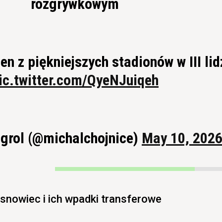
rozgrywkowym
en z piękniejszych stadionów w III lid
ic.twitter.com/QyeNJuiqeh
grol (@michalchojnice)
May 10, 202
snowiec i ich wpadki transferowe