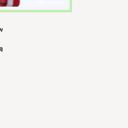
t-online.de
 w
ją