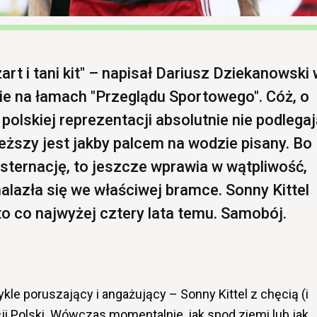
żart i tani kit" – napisał Dariusz Dziekanowski
ie na łamach "Przeglądu Sportowego". Cóż, o
a polskiej reprezentacji absolutnie nie podlega
wieższy jest jakby palcem na wodzie pisany. Bo
nsternację, to jeszcze wprawia w wątpliwość,
alazła się we właściwej bramce. Sonny Kittel
ż, to co najwyżej cztery lata temu. Samobój.
le poruszający i angażujący – Sonny Kittel z chęcią (i
ji Polski. Wówczas momentalnie, jak spod ziemi lub jak