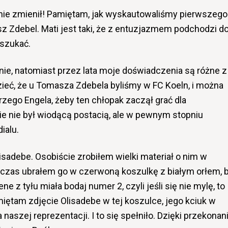
ę nie zmienił! Pamiętam, jak wyskautowaliśmy pierwszego
sz Zdebel. Mati jest taki, że z entuzjazmem podchodzi d
szukać.
e nie, natomiast przez lata moje doświadczenia są różne z
ieć, że u Tomasza Zdebela byliśmy w FC Koeln, i można
zego Engela, żeby ten chłopak zaczął grać dla
cie nie był wiodącą postacią, ale w pewnym stopniu
ialu.
sadebe. Osobiście zrobiłem wielki materiał o nim w
czas ubrałem go w czerwoną koszulkę z białym orłem, 
e z tyłu miała bodaj numer 2, czyli jeśli się nie mylę, to
iętam zdjęcie Olisadebe w tej koszulce, jego kciuk w
la naszej reprezentacji. I to się spełniło. Dzięki przekonan