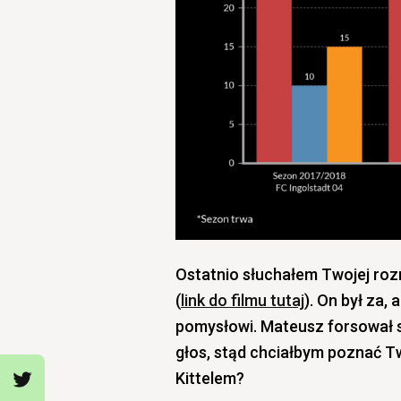
Ostatnio słuchałem Twojej ro
(
link do filmu tutaj
). On był za,
pomysłowi. Mateusz forsował s
głos, stąd chciałbym poznać T
Kittelem?