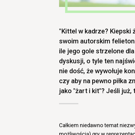
"Kittel w kadrze? Kiepski 
swoim autorskim felieton
ile jego gole strzelone dl
dyskusji, o tyle ten najś
nie dość, że wywołuje ko
czy aby na pewno piłka zn
jako "żart i kit"? Jeśli ju
Całkiem niedawno temat niezwyk
możliwością) gry w reprezentac