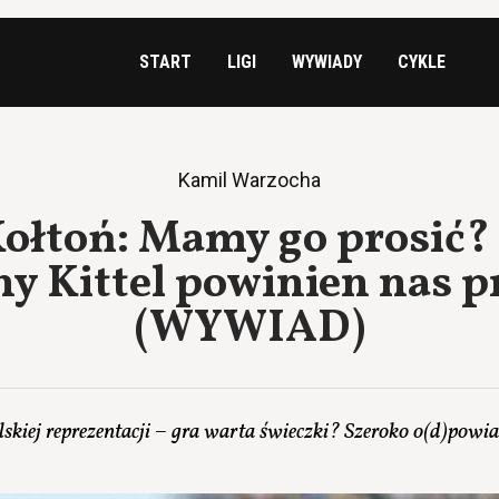
START
LIGI
WYWIADY
CYKLE
Kamil Warzocha
łtoń: Mamy go prosić? 
y Kittel powinien nas p
(WYWIAD)
lskiej reprezentacji – gra warta świeczki? Szeroko o(d)po