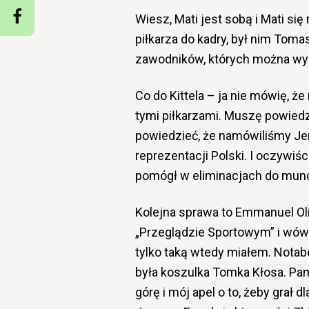
Wiesz, Mati jest sobą i Mati si
piłkarza do kadry, był nim Toma
zawodników, których można wy
Co do Kittela – ja nie mówię, ż
tymi piłkarzami. Muszę powiedz
powiedzieć, że namówiliśmy Jer
reprezentacji Polski. I oczywiś
pomógł w eliminacjach do mund
Kolejna sprawa to Emmanuel Oli
„Przeglądzie Sportowym” i wów
tylko taką wtedy miałem. Notaben
była koszulka Tomka Kłosa. Pam
górę i mój apel o to, żeby grał d