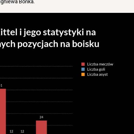
igniewa Bońka.