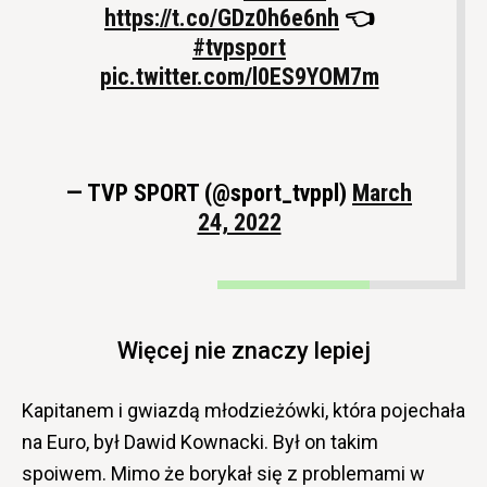
https://t.co/GDz0h6e6nh
👈
#tvpsport
pic.twitter.com/l0ES9YOM7m
— TVP SPORT (@sport_tvppl)
March
24, 2022
Więcej nie znaczy lepiej
Kapitanem i gwiazdą młodzieżówki, która pojechała
na Euro, był Dawid Kownacki. Był on takim
spoiwem. Mimo że borykał się z problemami w