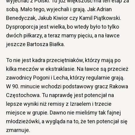
wyjechać z Polski. Tu już większość ma ten etap za
sobą. Mało tego, wyjechali i grają. Jak Adrian
Benedyczak, Jakub Kiwior czy Kamil Piątkowski.
Dysproporcja jest wielka, bo wtedy było to tylko
dwóch piłkarzy, a teraz mamy pięciu, a na ławce
jeszcze Bartosza Białka.
To nie jest kadra przeciętniaków, którzy mają po
kilka meczów w ekstraklasie. Na ławce są przecież
zawodnicy Pogoni i Lecha, którzy regularnie grają.
W 90. minucie wchodzi podstawowy gracz Rakowa
Częstochowa. Tu naprawdę jest potencjał na
lepsze wyniki niż remisy z Izraelem i trzecie
miejsce w grupie. Dawno nie mieliśmy tak fajnej
młodzieżówki, a wygląda na to, że ten potencjał się
zmarnuje.