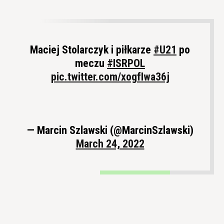
Maciej Stolarczyk i piłkarze
#U21
po
meczu
#ISRPOL
pic.twitter.com/xogfIwa36j
— Marcin Szlawski (@MarcinSzlawski)
March 24, 2022