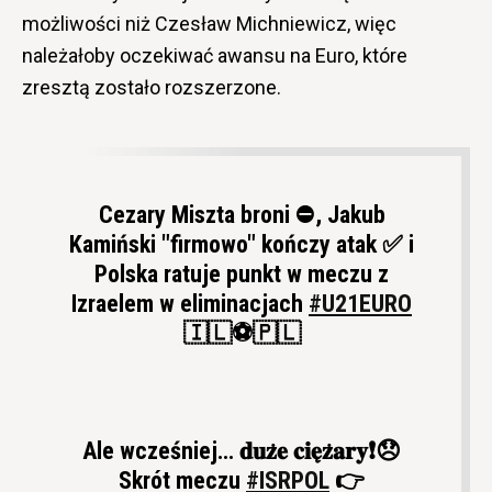
możliwości niż Czesław Michniewicz, więc
należałoby oczekiwać awansu na Euro, które
zresztą zostało rozszerzone.
Cezary Miszta broni ⛔, Jakub
Kamiński "firmowo" kończy atak ✅ i
Polska ratuje punkt w meczu z
Izraelem w eliminacjach
#U21EURO
🇮🇱⚽🇵🇱
Ale wcześniej… 𝐝𝐮𝐳̇𝐞 𝐜𝐢𝐞̨𝐳̇𝐚𝐫𝐲❗😞
Skrót meczu
#ISRPOL
👉