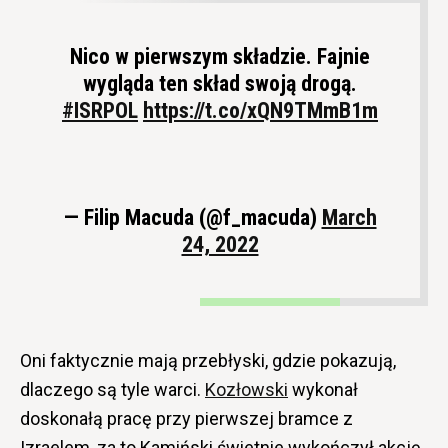
Nico w pierwszym składzie. Fajnie
wygląda ten skład swoją drogą.
#ISRPOL
https://t.co/xQN9TMmB1m
— Filip Macuda (@f_macuda)
March
24, 2022
Oni faktycznie mają przebłyski, gdzie pokazują,
dlaczego są tyle warci.
Kozłowski
wykonał
doskonałą pracę przy pierwszej bramce z
Izraelem, za to Kamiński świetnie wykończył akcję