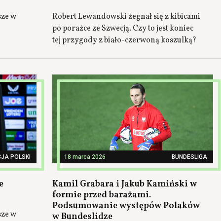
sze w
Robert Lewandowski żegnał się z kibicami
po porażce ze Szwecją. Czy to jest koniec
tej przygody z biało-czerwoną koszulką?
JA POLSKI
18 marca 2026
BUNDESLIGA
e
Kamil Grabara i Jakub Kamiński w
formie przed barażami.
Podsumowanie występów Polaków
sze w
w Bundeslidze