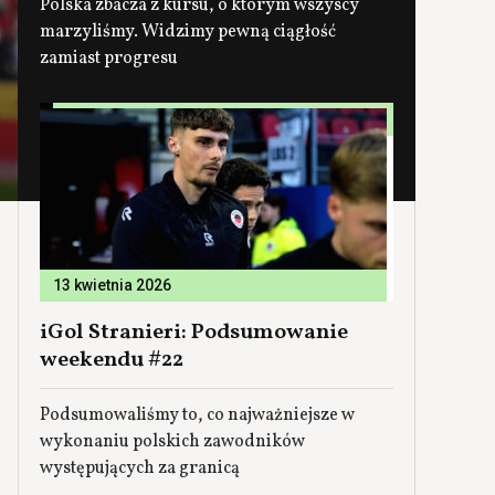
Polska zbacza z kursu, o którym wszyscy
marzyliśmy. Widzimy pewną ciągłość
zamiast progresu
13 kwietnia 2026
iGol Stranieri: Podsumowanie
weekendu #22
Podsumowaliśmy to, co najważniejsze w
wykonaniu polskich zawodników
występujących za granicą