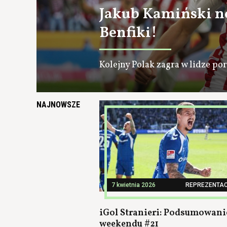
Jakub Kamiński 
Benfiki!
Kolejny Polak zagra w lidze por
NAJNOWSZE
7 kwietnia 2026
REPREZENTAC
iGol Stranieri: Podsumowani
weekendu #21