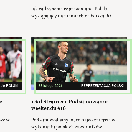
Jak radzą sobie reprezentanci Polski
występujący na niemieckich boiskach?
JA POLSKI
23 lutego 2026
REPREZENTACJA POLSKI
e
iGol Stranieri: Podsumowanie
weekendu #16
sze w
Podsumowaliśmy to, co najważniejsze w
wykonaniu polskich zawodników