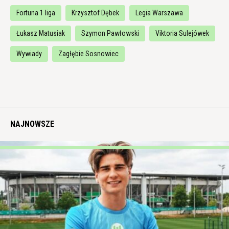
Fortuna 1 liga
Krzysztof Dębek
Legia Warszawa
Łukasz Matusiak
Szymon Pawłowski
Viktoria Sulejówek
Wywiady
Zagłębie Sosnowiec
NAJNOWSZE