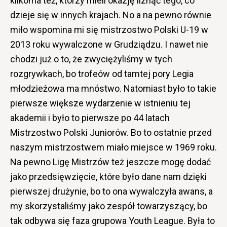
kilkoma też, którzy mieli okazję liznąć tego, co
dzieje się w innych krajach. No a na pewno równie
miło wspomina mi się mistrzostwo Polski U-19 w
2013 roku wywalczone w Grudziądzu. I nawet nie
chodzi już o to, że zwyciężyliśmy w tych
rozgrywkach, bo trofeów od tamtej pory Legia
młodzieżowa ma mnóstwo. Natomiast było to takie
pierwsze większe wydarzenie w istnieniu tej
akademii i było to pierwsze po 44 latach
Mistrzostwo Polski Juniorów. Bo to ostatnie przed
naszym mistrzostwem miało miejsce w 1969 roku.
Na pewno Ligę Mistrzów też jeszcze mogę dodać
jako przedsięwzięcie, które było dane nam dzięki
pierwszej drużynie, bo to ona wywalczyła awans, a
my skorzystaliśmy jako zespół towarzyszący, bo
tak odbywa się faza grupowa Youth League. Była to