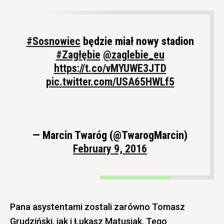
#Sosnowiec
będzie miał nowy stadion
#Zagłębie
@zaglebie_eu
https://t.co/vMYUWE3JTD
pic.twitter.com/USA65HWLf5
— Marcin Twaróg (@TwarogMarcin)
February 9, 2016
Pana asystentami zostali zarówno Tomasz
Grudziński, jak i Łukasz Matusiak. Tego