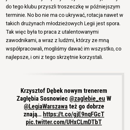
do tego klubu przyszli troszeczkę w późniejszym
terminie. No bo nie ma co ukrywać, rotacja nawet w
takich drużynach młodzieżowych Legii jest spora.
Tak więc była to praca z utalentowanymi
zawodnikami, a wraz z ludźmi, którzy ze mną
współpracowali, mogliśmy dawać im wszystko, co
najlepsze, i oni z tego skrzętnie korzystali.
Krzysztof Dębek nowym trenerem
Zagłębia Sosnowiec
@zaglebie_eu
W
@LegiaWarszawa
też go dobrze
znają…
https://t.co/gjE9nqFGcT
pic.twitter.com/UHxCLmDTbT