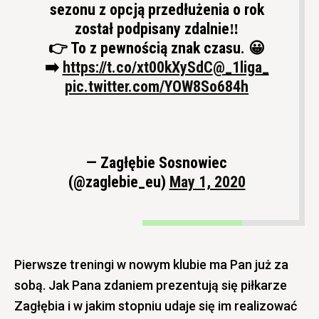
sezonu z opcją przedłużenia o rok
został podpisany zdalnie‼️
👉 To z pewnością znak czasu. 😀
➡️
https://t.co/xt00kXySdC
@_1liga_
pic.twitter.com/YOW8So684h
— Zagłębie Sosnowiec
(@zaglebie_eu)
May 1, 2020
Pierwsze treningi w nowym klubie ma Pan już za
sobą. Jak Pana zdaniem prezentują się piłkarze
Zagłębia i w jakim stopniu udaje się im realizować