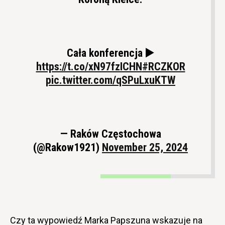
Cała konferencja ▶️
https://t.co/xN97fzICHN
#RCZKOR
pic.twitter.com/qSPuLxuKTW
— Raków Częstochowa
(@Rakow1921)
November 25, 2024
Czy ta wypowiedź Marka Papszuna wskazuje na