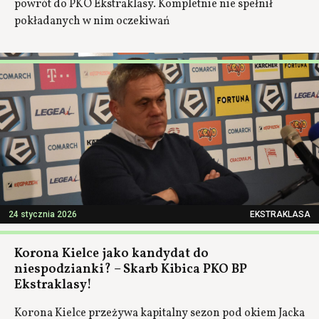
powrót do PKO Ekstraklasy. Kompletnie nie spełnił
pokładanych w nim oczekiwań
24 stycznia 2026
EKSTRAKLASA
Korona Kielce jako kandydat do
niespodzianki? – Skarb Kibica PKO BP
Ekstraklasy!
Korona Kielce przeżywa kapitalny sezon pod okiem Jacka