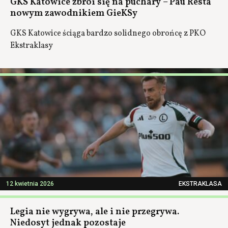
GKS Katowice zbroi się na puchary – Pau Resta
nowym zawodnikiem GieKSy
GKS Katowice ściąga bardzo solidnego obrońcę z PKO
Ekstraklasy
12 kwietnia 2026
EKSTRAKLASA
Legia nie wygrywa, ale i nie przegrywa.
Niedosyt jednak pozostaje