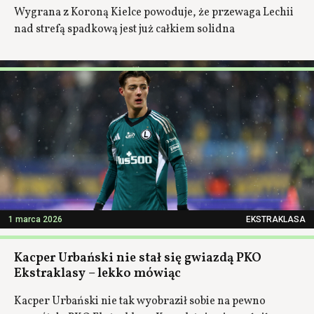
Wygrana z Koroną Kielce powoduje, że przewaga Lechii
nad strefą spadkową jest już całkiem solidna
1 marca 2026
EKSTRAKLASA
Kacper Urbański nie stał się gwiazdą PKO
Ekstraklasy – lekko mówiąc
Kacper Urbański nie tak wyobraził sobie na pewno