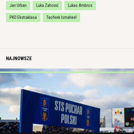
Jan Urban
Luka Zahović
Lukas Ambros
PKO Ekstraklasa
Taofeek Ismaheel
NAJNOWSZE