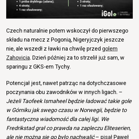
Czech naturalnie potem wskoczył do pierwszego
składu na mecz z Pogonią, Nigeryjczyk jeszcze
nie, ale wszedł z ławki na chwilę przed
golem
Zahovicia
. Dzień później za to strzelił już sam, w
sparingu z GKS-em Tychy.
Potencjał jest, nawet patrząc na dotychczasowe
poczynania obu zawodników w innych ligach. –
Jeżeli Taofeek Ismaheel będzie ładować takie gole
w Górniku jak swego czasu w Norwegii, będzie to
fantastyczna wiadomość dla całej ligi. We
Fredrikstad grał co prawda na zapleczu Eliteserien,
ale nie można się go było nachwalić
–
pisał
Paweł