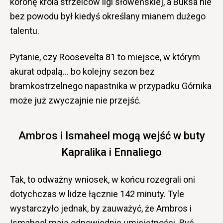
koronę króla strzelców ligi słoweńskiej, a Buksa nie
bez powodu był kiedyś określany mianem dużego
talentu.
Pytanie, czy Roosevelta 81 to miejsce, w którym
akurat odpalą… bo kolejny sezon bez
bramkostrzelnego napastnika w przypadku Górnika
może już zwyczajnie nie przejść.
Ambros i Ismaheel mogą wejść w buty
Kapralika i Ennaliego
Tak, to odważny wniosek, w końcu rozegrali oni
dotychczas w lidze łącznie 142 minuty. Tyle
wystarczyło jednak, by zauważyć, że Ambros i
Ismaheel mają odpowiednie umiejętności. Być