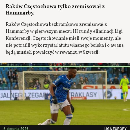
Raków Częstochowa tylko zremisował z
Hammarby.
Raków Częstochowa bezbramkowo zremisował z
Hammarby w pierwszym meczu III rundy eliminacji Ligi
Konferencji. Częstochowianie mieli swoje momenty, ale
nie potrafili wykorzystać atutu własnego boiska i o awans
będą musieli powalczyć w rewanżu w Szwecji.
6 sierpnia 2026
LIGA EUROPY