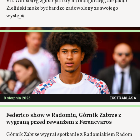
VfL Wolfsburg zgubił punkty na inangurację, ale Jakub
Zieliński może być bardzo zadowolony ze swojego
występu
8 sierpnia 2026
EKSTRAKLASA
Federico show w Radomiu, Górnik Zabrze z
wygraną przed rewanżem z Ferencvaros
Górnik Zabrze wygrał spotkanie z Radomiakiem Radom