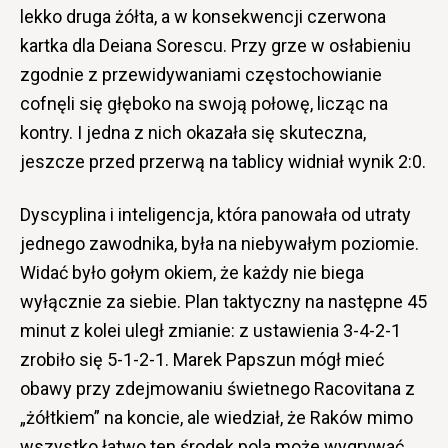
lekko druga żółta, a w konsekwencji czerwona
kartka dla Deiana Sorescu. Przy grze w osłabieniu
zgodnie z przewidywaniami częstochowianie
cofnęli się głęboko na swoją połowę, licząc na
kontry. I jedna z nich okazała się skuteczna,
jeszcze przed przerwą na tablicy widniał wynik 2:0.
Dyscyplina i inteligencja, która panowała od utraty
jednego zawodnika, była na niebywałym poziomie.
Widać było gołym okiem, że każdy nie biega
wyłącznie za siebie. Plan taktyczny na następne 45
minut z kolei uległ zmianie: z ustawienia 3-4-2-1
zrobiło się 5-1-2-1. Marek Papszun mógł mieć
obawy przy zdejmowaniu świetnego Racovitana z
„żółtkiem” na koncie, ale wiedział, że Raków mimo
wszystko łatwo ten środek pola może wygrywać,