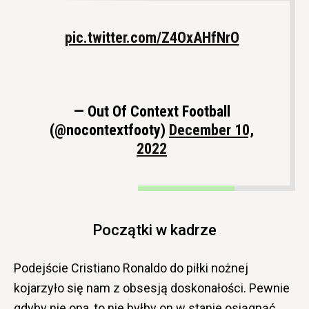
pic.twitter.com/Z4OxAHfNrO
— Out Of Context Football
(@nocontextfooty)
December 10,
2022
Początki w kadrze
Podejście Cristiano Ronaldo do piłki nożnej
kojarzyło się nam z obsesją doskonałości. Pewnie
gdyby nie ona, to nie byłby on w stanie osiągnąć