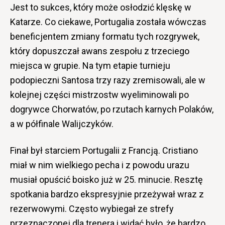
Jest to sukces, który może osłodzić klęskę w
Katarze. Co ciekawe, Portugalia została wówczas
beneficjentem zmiany formatu tych rozgrywek,
który dopuszczał awans zespołu z trzeciego
miejsca w grupie. Na tym etapie turnieju
podopieczni Santosa trzy razy zremisowali, ale w
kolejnej części mistrzostw wyeliminowali po
dogrywce Chorwatów, po rzutach karnych Polaków,
a w półfinale Walijczyków.
Finał był starciem Portugalii z Francją. Cristiano
miał w nim wielkiego pecha i z powodu urazu
musiał opuścić boisko już w 25. minucie. Resztę
spotkania bardzo ekspresyjnie przeżywał wraz z
rezerwowymi. Często wybiegał ze strefy
przeznaczonej dla trenera i widać było, że bardzo