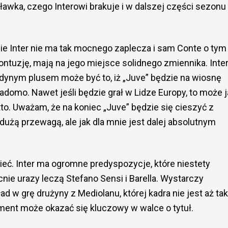
ławka, czego Interowi brakuje i w dalszej części sezonu
ie Inter nie ma tak mocnego zaplecza i sam Conte o tym
 kontuzję, mają na jego miejsce solidnego zmiennika. Inte
ynym plusem może być to, iż „Juve” będzie na wiosnę
wiadomo. Nawet jeśli będzie grał w Lidze Europy, to może 
to. Uważam, że na koniec „Juve” będzie się cieszyć z
dużą przewagą, ale jak dla mnie jest dalej absolutnym
eć. Inter ma ogromne predyspozycje, które niestety
ie urazy leczą Stefano Sensi i Barella. Wystarczy
ład w grę drużyny z Mediolanu, której kadra nie jest aż tak
ment może okazać się kluczowy w walce o tytuł.