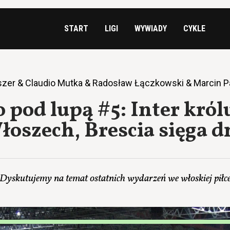
START
LIGI
WYWIADY
CYKLE
eszer & Claudio Mutka & Radosław Łączkowski & Marcin 
o pod lupą #5: Inter król
łoszech, Brescia sięga d
Dyskutujemy na temat ostatnich wydarzeń we włoskiej piłc