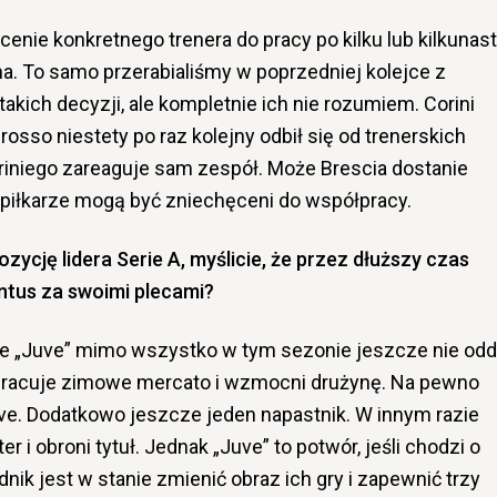
enie konkretnego trenera do pracy po kilku lub kilkunas
. To samo przerabialiśmy w poprzedniej kolejce z
akich decyzji, ale kompletnie ich nie rozumiem. Corini
rosso niestety po raz kolejny odbił się od trenerskich
oriniego zareaguje sam zespół. Może Brescia dostanie
y piłkarze mogą być zniechęceni do współpracy.
ozycję lidera Serie A, myślicie, że przez dłuższy czas
ntus za swoimi plecami?
że „Juve” mimo wszystko w tym sezonie jeszcze nie od
epracuje zimowe mercato i wzmocni drużynę. Na pewno
e. Dodatkowo jeszcze jeden napastnik. W innym razie
er i obroni tytuł. Jednak „Juve” to potwór, jeśli chodzi o
ik jest w stanie zmienić obraz ich gry i zapewnić trzy