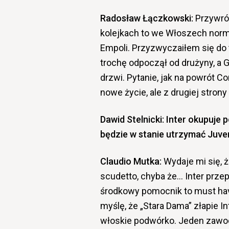
Radosław Łączkowski:
Przywróc
kolejkach to we Włoszech norma
Empoli. Przyzwyczaiłem się do t
trochę odpoczął od drużyny, a G
drzwi. Pytanie, jak na powrót C
nowe życie, ale z drugiej stron
Dawid Stelnicki: Inter okupuje p
będzie w stanie utrzymać Juve
Claudio Mutka:
Wydaje mi się, 
scudetto, chyba że… Inter prz
środkowy pomocnik to must hav
myślę, że „Stara Dama” złapie Int
włoskie podwórko. Jeden zawodn