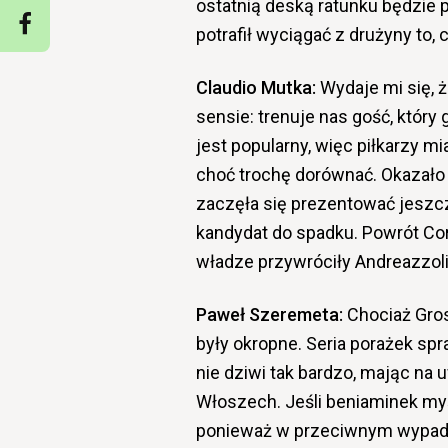
ostatnią deską ratunku będzie 
potrafił wyciągać z drużyny to, 
Claudio Mutka:
Wydaje mi się, 
sensie: trenuje nas gość, któr
jest popularny, więc piłkarzy 
choć trochę dorównać. Okazało s
zaczęła się prezentować jeszcze
kandydat do spadku. Powrót Cor
władze przywróciły Andreazzolie
Paweł Szeremeta:
Chociaż Gros
były okropne. Seria porażek spr
nie dziwi tak bardzo, mając na 
Włoszech. Jeśli beniaminek myś
ponieważ w przeciwnym wypadku