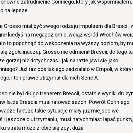
ponowne zatrudnienie Coriniego, który jak wspomniałem,
co najlepsze.
że Grosso miał być swego rodzaju impulsem dla Brescii, 
y grał kiedyś na megapoziomie, wciąż wśród Włochów wci
miało to popchnąć do wskoczenia na wyższy poziom, by m
ię zgoła inaczej. Grosso nie odmienił Brescii, do tego ta
 gorzej niż dotychczas i jak na razie jawi się jako
iniego? Już raz coś takiego zadziałało w Empoli, w któr
go, i ten prawie utrzymał dla nich Serie A.
so nie był długo trenerem Brescii, ostatnie wyniki druży
awiła, że Brescia musi ratować sezon. Powrót Coriniego
uwadze fakt, że takie sytuacje miały już miejsce we
li jeszcze o utrzymaniu, musi natychmiast łapać punkty
 strata może zrobić się zbyt duża.