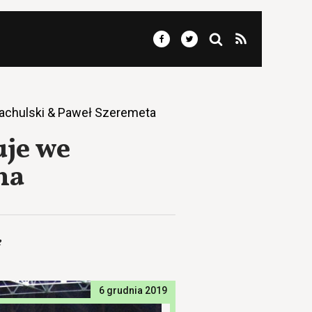
Pachulski & Paweł Szeremeta
uje we
na
e
6 grudnia 2019