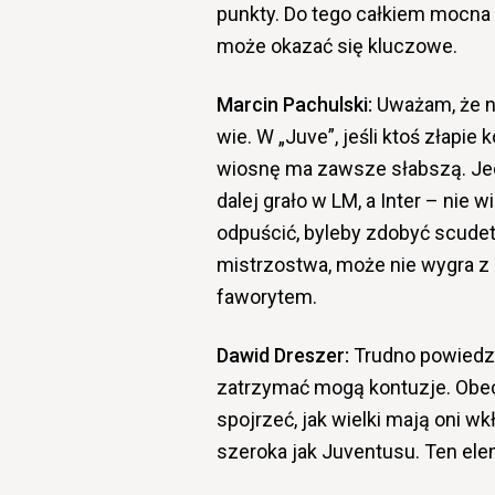
punkty. Do tego całkiem mocna 
może okazać się kluczowe.
Marcin Pachulski:
Uważam, że n
wie. W „Juve”, jeśli ktoś złapie
wiosnę ma zawsze słabszą. Jed
dalej grało w LM, a Inter – nie 
odpuścić, byleby zdobyć scudet
mistrzostwa, może nie wygra z 
faworytem.
Dawid Dreszer:
Trudno powiedzi
zatrzymać mogą kontuzje. Obecn
spojrzeć, jak wielki mają oni wk
szeroka jak Juventusu. Ten ele