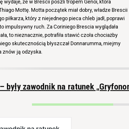
ię wydaje, że w Brescii poszli tropem Genoi, która
hiago Mottę. Motta początek miał dobry, władze Brescii
o piłkarza, który z niejednego pieca chleb jadł, poprawi
 to impulsywny ruch. Za Coriniego Brescia wyglądała
ła, to nieznacznie, potrafiła stawić czoła chociażby
iniego skutecznością błyszczał Donnarumma, miejmy
ra znów ją odzyska.
– były zawodnik na ratunek „Gryfon