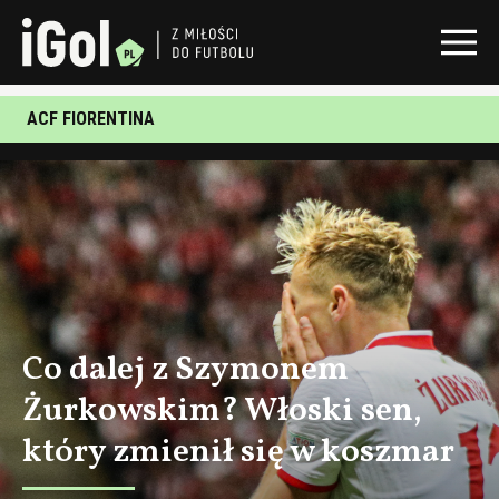
ACF FIORENTINA
Co dalej z Szymonem
Żurkowskim? Włoski sen,
który zmienił się w koszmar