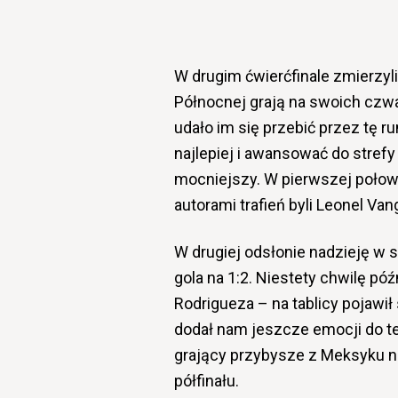
W drugim ćwierćfinale zmierzyli
Północnej grają na swoich czwa
udało im się przebić przez tę r
najlepiej i awansować do stref
mocniejszy. W pierwszej połowi
autorami trafień byli Leonel Van
W drugiej odsłonie nadzieję w
gola na 1:2. Niestety chwilę pó
Rodrigueza – na tablicy pojawi
dodał nam jeszcze emocji do t
grający przybysze z Meksyku ni
półfinału.