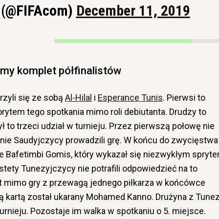
 (@FIFAcom)
December 11, 2019
my komplet półfinalistów
zyli się ze sobą
Al-Hilal
i
Esperance Tunis
. Pierwsi to
worytem tego spotkania mimo roli debiutanta. Drudzy to
ył to trzeci udział w turnieju. Przez pierwszą połowę nie
wnie Saudyjczycy prowadzili grę. W końcu do zwycięstwa
e Bafetimbi Gomis, który wykazał się niezwykłym spryt
tety Tunezyjczycy nie potrafili odpowiedzieć na to
awet mimo gry z przewagą jednego piłkarza w końcówce
 kartą został ukarany Mohamed Kanno. Drużyna z Tunez
rnieju. Pozostaje im walka w spotkaniu o 5. miejsce.