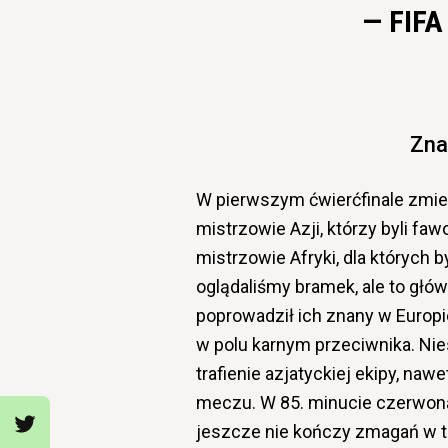
— FIFA
Zna
W pierwszym ćwierćfinale zmier
mistrzowie Azji, którzy byli fa
mistrzowie Afryki, dla których b
oglądaliśmy bramek, ale to głó
poprowadził ich znany w Europi
w polu karnym przeciwnika. Nies
trafienie azjatyckiej ekipy, n
meczu. W 85. minucie czerwoną
jeszcze nie kończy zmagań w tu