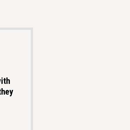
ith
they