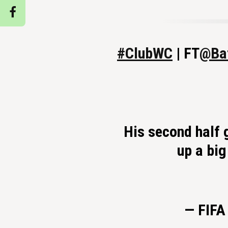
#ClubWC
| FT
@Ba
His second half 
up a big
— FIFA