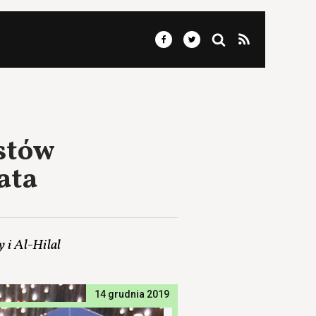
stów
ata
y i Al-Hilal
14 grudnia 2019