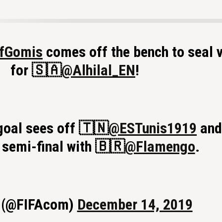
fGomis
comes off the bench to seal v
for 🇸🇦
@Alhilal_EN
!
goal sees off 🇹🇳
@ESTunis1919
and
 semi-final with 🇧🇷
@Flamengo
.
 (@FIFAcom)
December 14, 2019