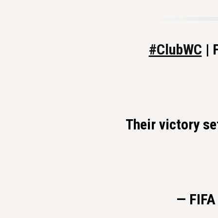
#ClubWC
| 
Their victory sets
— FIFA