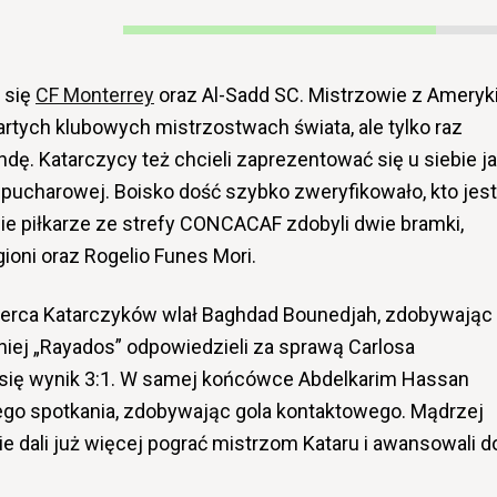
 się
CF Monterrey
oraz Al-Sadd SC. Mistrzowie z Ameryk
rtych klubowych mistrzostwach świata, ale tylko raz
undę. Katarczycy też chcieli zaprezentować się u siebie j
y pucharowej. Boisko dość szybko zweryfikowało, kto jest
e piłkarze ze strefy CONCACAF zdobyli dwie bramki,
gioni oraz Rogelio Funes Mori.
 serca Katarczyków wlał Baghdad Bounedjah, zdobywając
źniej „Rayados” odpowiedzieli za sprawą Carlosa
ł się wynik 3:1. W samej końcówce Abdelkarim Hassan
ego spotkania, zdobywając gola kontaktowego. Mądrzej
e dali już więcej pograć mistrzom Kataru i awansowali d