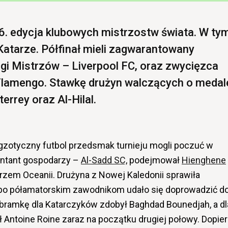
6. edycja klubowych mistrzostw świata. W ty
Katarze. Półfinał mieli zagwarantowany
igi Mistrzów – Liverpool FC, oraz zwycięzca
Flamengo. Stawkę drużyn walczących o medal
errey oraz Al-Hilal.
 egzotyczny futbol przedsmak turnieju mogli poczuć w
entant gospodarzy –
Al-Sadd SC,
podejmował
Hienghene
trzem Oceanii. Drużyna z Nowej Kaledonii sprawiła
bo półamatorskim zawodnikom udało się doprowadzić d
 bramkę dla Katarczyków zdobył Baghdad Bounedjah, a dl
ił Antoine Roine zaraz na początku drugiej połowy. Dopie