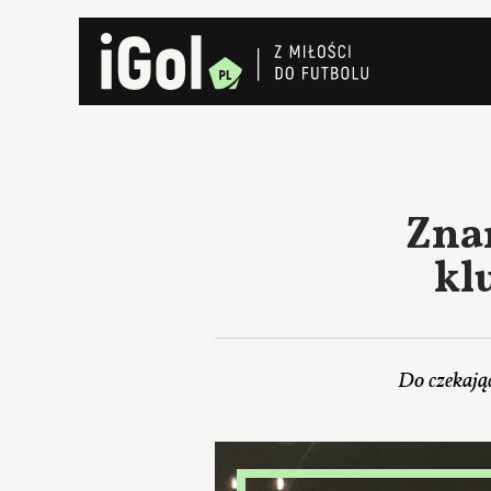
Zna
kl
Do czekając