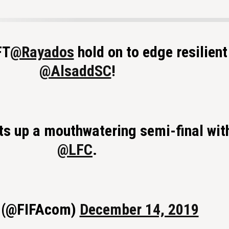
FT
@Rayados
hold on to edge resilient
@AlsaddSC
!
 up a mouthwatering semi-final with 🏴󠁧󠁢󠁥
@LFC
.
 (@FIFAcom)
December 14, 2019