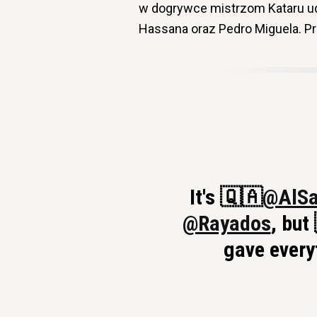
w dogrywce mistrzom Kataru ud
Hassana oraz Pedro Miguela. 
It's 🇶🇦
@AlS
@Rayados
, but
gave every