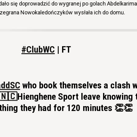
ało się doprowadzić do wygranej po golach Abdelkarima
Przegrana Nowokaledończyków wysłała ich do domu.
#ClubWC
| FT
addSC
who book themselves a clash w
 🇳🇨Hienghene Sport leave knowing 
thing they had for 120 minutes 👏👏