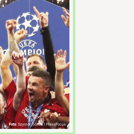
Szymon Górski / PressFocus