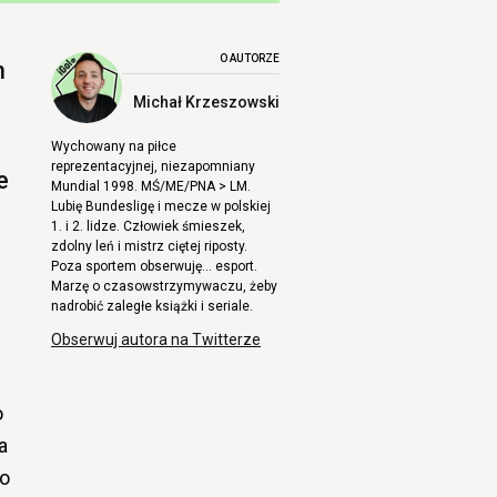
O AUTORZE
m
Michał Krzeszowski
Wychowany na piłce
reprezentacyjnej, niezapomniany
e
Mundial 1998. MŚ/ME/PNA > LM.
Lubię Bundesligę i mecze w polskiej
1. i 2. lidze. Człowiek śmieszek,
zdolny leń i mistrz ciętej riposty.
Poza sportem obserwuję… esport.
Marzę o czasowstrzymywaczu, żeby
nadrobić zaległe książki i seriale.
Obserwuj autora na Twitterze
o
a
ro